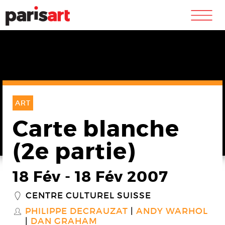
m
ART
Carte blanche
(2e partie)
18 Fév
-
18 Fév 2007
CENTRE CULTUREL SUISSE
_
PHILIPPE DECRAUZAT
ANDY WARHOL
S
DAN GRAHAM