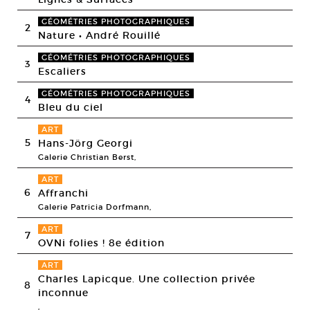
GÉOMÉTRIES PHOTOGRAPHIQUES
2
Nature • André Rouillé
GÉOMÉTRIES PHOTOGRAPHIQUES
3
Escaliers
GÉOMÉTRIES PHOTOGRAPHIQUES
4
Bleu du ciel
ART
5
Hans-Jörg Georgi
Galerie Christian Berst,
ART
6
Affranchi
Galerie Patricia Dorfmann,
ART
7
OVNi folies ! 8e édition
ART
Charles Lapicque. Une collection privée
8
inconnue
,