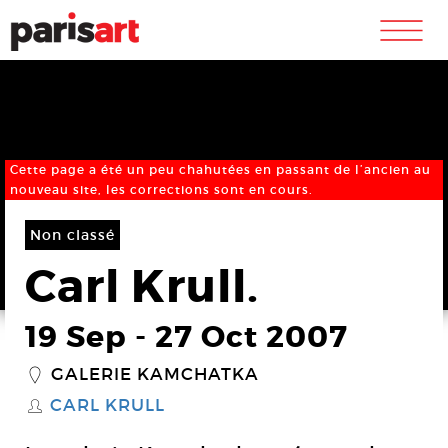
m
Cette page a été un peu chahutées en passant de l’ancien au
nouveau site, les corrections sont en cours.
Non classé
Carl Krull.
19 Sep
-
27 Oct 2007
GALERIE KAMCHATKA
_
CARL KRULL
S