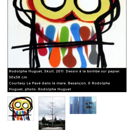
uet
Rodolphe Huguet, Skull, 2011. Dessin à la bombe sur papier.
50x38 cm
Courtesy Le Pavé dans la mare, Besançon, © Rodolphe
Huguet, photo: Rodolphe Huguet
Ro
Co
Ph