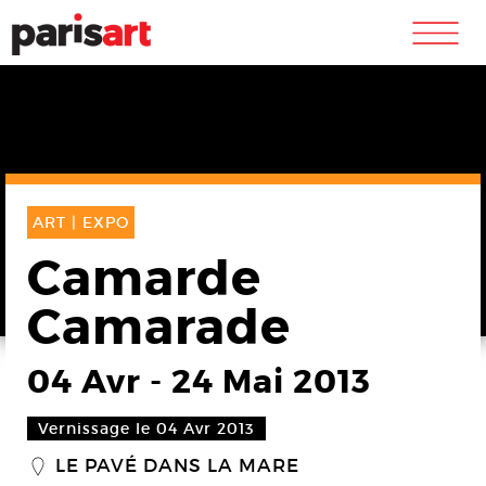
m
ART |
EXPO
Camarde
Camarade
04 Avr
-
24 Mai 2013
Vernissage le 04 Avr 2013
LE PAVÉ DANS LA MARE
_