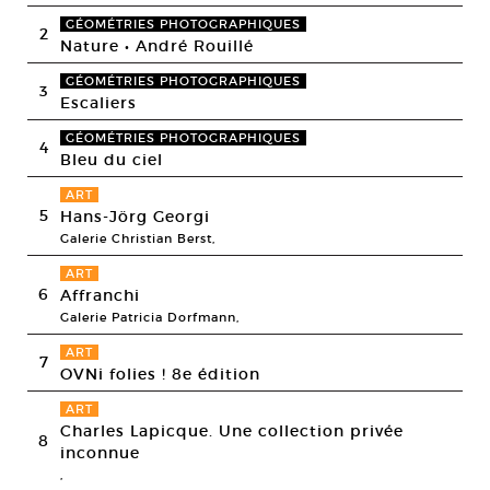
GÉOMÉTRIES PHOTOGRAPHIQUES
2
Nature • André Rouillé
GÉOMÉTRIES PHOTOGRAPHIQUES
3
Escaliers
GÉOMÉTRIES PHOTOGRAPHIQUES
4
Bleu du ciel
ART
5
Hans-Jörg Georgi
Galerie Christian Berst,
ART
6
Affranchi
Galerie Patricia Dorfmann,
ART
7
OVNi folies ! 8e édition
ART
Charles Lapicque. Une collection privée
8
inconnue
,