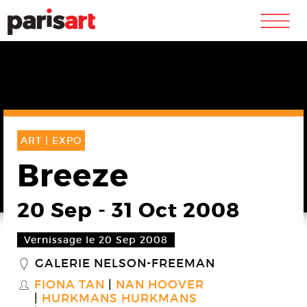
m
ART |
EXPO
Breeze
20 Sep
-
31 Oct 2008
Vernissage le 20 Sep 2008
GALERIE NELSON-FREEMAN
_
FIONA TAN
NAN HOOVER
S
HURKMANS HURKMANS