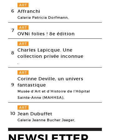
ART
6
Affranchi
Galerie Patricia Dorfmann,
ART
7
OVNi folies ! 8e édition
ART
Charles Lapicque. Une
8
collection privée inconnue
,
ART
Corinne Deville, un univers
9
fantastique
Musée d’Art et d’Histoire de l’Hôpital
Sainte-Anne (MAHHSA),
ART
10
Jean Dubuffet
Galerie Jeanne Bucher Jaeger,
NEWSLETTER