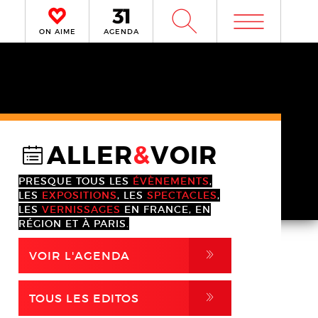
m
W
ON AIME
AGENDA
ALLER
&
VOIR
@
PRESQUE TOUS LES
ÉVÈNEMENTS
,
LES
EXPOSITIONS
, LES
SPECTACLES
,
LES
VERNISSAGES
EN FRANCE, EN
RÉGION ET À PARIS.
,
VOIR L'AGENDA
,
TOUS LES EDITOS