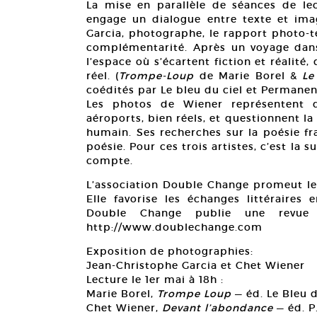
La mise en parallèle de séances de le
engage un dialogue entre texte et imag
Garcia, photographe, le rapport photo-
complémentarité. Après un voyage dans 
l’espace où s’écartent fiction et réalité, 
réel. (
Trompe-Loup
de Marie Borel &
Le
coédités par Le bleu du ciel et Permanenc
Les photos de Wiener représentent d
aéroports, bien réels, et questionnent la
humain. Ses recherches sur la poésie fra
poésie. Pour ces trois artistes, c’est la
compte.
L’association Double Change promeut le
Elle favorise les échanges littéraires 
Double Change publie une revue 
http://www.doublechange.com
Exposition de photographies:
Jean-Christophe Garcia et Chet Wiener
Lecture le 1er mai à 18h :
Marie Borel,
Trompe Loup
— éd. Le Bleu d
Chet Wiener,
Devant l’abondance
— éd. P