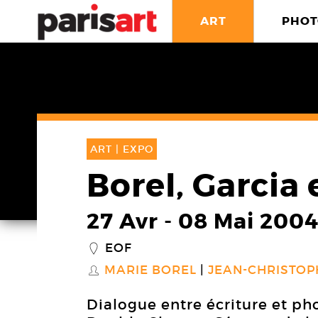
ART
PHOT
ART |
EXPO
Borel, Garcia
27 Avr
-
08 Mai 200
EOF
_
MARIE BOREL
JEAN-CHRISTOP
S
Dialogue entre écriture et ph