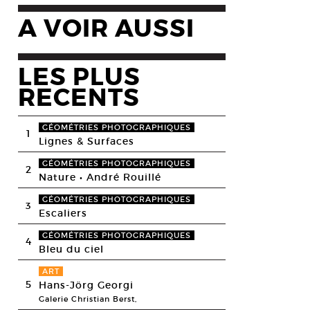
A VOIR AUSSI
LES PLUS
RECENTS
GÉOMÉTRIES PHOTOGRAPHIQUES
1
Lignes & Surfaces
GÉOMÉTRIES PHOTOGRAPHIQUES
2
Nature • André Rouillé
GÉOMÉTRIES PHOTOGRAPHIQUES
3
Escaliers
GÉOMÉTRIES PHOTOGRAPHIQUES
4
Bleu du ciel
ART
5
Hans-Jörg Georgi
Galerie Christian Berst,