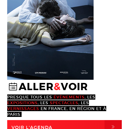
ALLER
&
VOIR
@
PRESQUE TOUS LES
ÉVÈNEMENTS
, LES
EXPOSITIONS
, LES
SPECTACLES
, LES
VERNISSAGES
EN FRANCE, EN RÉGION ET À
PARIS.
,
VOIR L'AGENDA