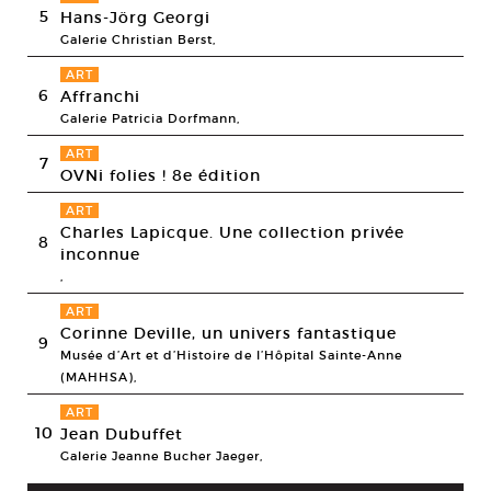
5
Hans-Jörg Georgi
Galerie Christian Berst,
ART
6
Affranchi
Galerie Patricia Dorfmann,
ART
7
OVNi folies ! 8e édition
ART
Charles Lapicque. Une collection privée
8
inconnue
,
ART
Corinne Deville, un univers fantastique
9
Musée d’Art et d’Histoire de l’Hôpital Sainte-Anne
(MAHHSA),
ART
10
Jean Dubuffet
Galerie Jeanne Bucher Jaeger,