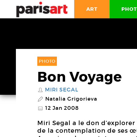
ART
PHOT
PHOTO
Bon Voyage
MIRI SEGAL
S
Natalia Grigorieva
P
12 Jan 2008
@
Miri Segal a le don d’explore
de la contemplation de ses œu