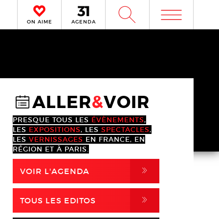
m
W
ON AIME
AGENDA
ALLER
&
VOIR
@
PRESQUE TOUS LES
ÉVÈNEMENTS
,
LES
EXPOSITIONS
, LES
SPECTACLES
,
LES
VERNISSAGES
EN FRANCE, EN
RÉGION ET À PARIS.
,
VOIR L'AGENDA
,
TOUS LES EDITOS