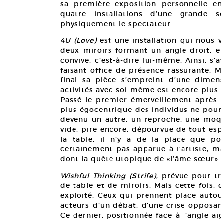
sa première exposition personnelle en 
quatre installations d’une grande so
physiquement le spectateur.
4U (Love)
est une installation qui nous 
deux miroirs formant un angle droit, e
convive, c’est-à-dire lui-même. Ainsi, s’a
faisant office de présence rassurante. M
final sa pièce s’empreint d’une dimens
activités avec soi-même est encore plus 
Passé le premier émerveillement aprè
plus égocentrique des individus ne pour
devenu un autre, un reproche, une moqu
vide, pire encore, dépourvue de tout es
la table, il n’y a de la place que p
certainement pas apparue à l’artiste, m
dont la quête utopique de «l’âme sœur» 
Wishful Thinking (Strife)
, prévue pour t
de table et de miroirs. Mais cette fois, 
exploité. Ceux qui prennent place autou
acteurs d’un débat, d’une crise opposan
Ce dernier, positionnée face à l’angle a