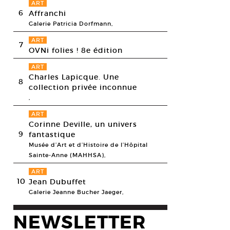
ART
6
Affranchi
Galerie Patricia Dorfmann,
ART
7
OVNi folies ! 8e édition
ART
Charles Lapicque. Une
8
collection privée inconnue
,
ART
Corinne Deville, un univers
9
fantastique
Musée d’Art et d’Histoire de l’Hôpital
Sainte-Anne (MAHHSA),
ART
10
Jean Dubuffet
Galerie Jeanne Bucher Jaeger,
NEWSLETTER