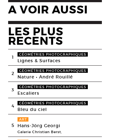
A VOIR AUSSI
LES PLUS
RECENTS
GÉOMÉTRIES PHOTOGRAPHIQUES
1
Lignes & Surfaces
GÉOMÉTRIES PHOTOGRAPHIQUES
2
Nature • André Rouillé
GÉOMÉTRIES PHOTOGRAPHIQUES
3
Escaliers
GÉOMÉTRIES PHOTOGRAPHIQUES
4
Bleu du ciel
ART
5
Hans-Jörg Georgi
Galerie Christian Berst,