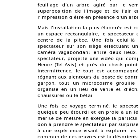
feuillage d’un arbre agité par le ve
superposition de l’image et de l’air 
l’impression d’être en présence d’un arbr
Mais l’installation la plus élaborée est
un espace rectangulaire, le spectateur 
centre de la pièce. Une fois celui-l
spectateur sur son siège effectuant u
caméra vagabondant entre deux lieux. 
spectateur, projette une vidéo qui com
Heure (Tel-Aviv) et près du check-poin
intermittence, le tout est accompag
régnant aux alentours du poste de contrôl
garçon, tout un microcosme grouille 
organise en un lieu de vente et d’écha
chaussures ou le bétail.
Une fois ce voyage terminé, le specta
quelque peu étourdi et en proie à un l
mérite de mettre en exergue la particula
don à prendre le spectateur par surprise
à une expérience visant à explorer les
commun de ces œuvres est la désorientat