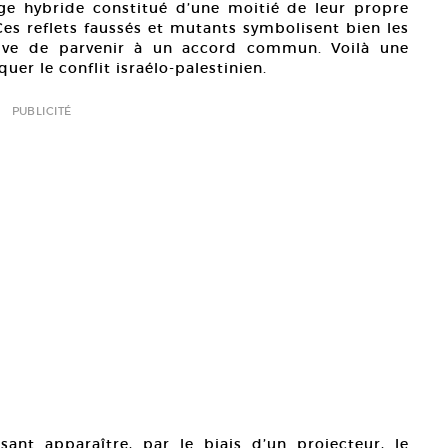
ge hybride constitué d’une moitié de leur propre
 Ces reflets faussés et mutants symbolisent bien les
ative de parvenir à un accord commun. Voilà une
er le conflit israélo-palestinien.
PUBLICITÉ
ant apparaître, par le biais d’un projecteur, le