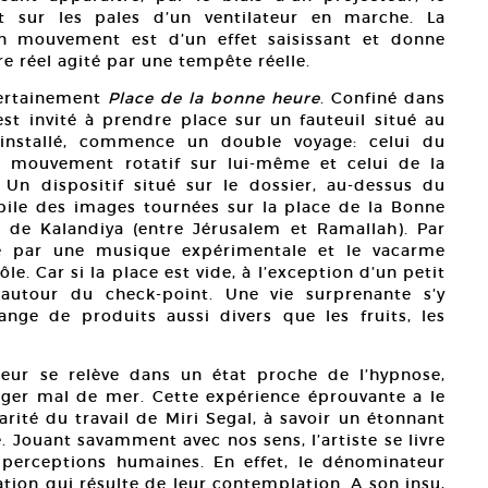
nt sur les pales d’un ventilateur en marche. La
en mouvement est d’un effet saisissant et donne
e réel agité par une tempête réelle.
 certainement
Place de la bonne heure
. Confiné dans
est invité à prendre place sur un fauteuil situé au
à installé, commence un double voyage: celui du
n mouvement rotatif sur lui-même et celui de la
Un dispositif situé sur le dossier, au-dessus du
pile des images tournées sur la place de la Bonne
t de Kalandiya (entre Jérusalem et Ramallah). Par
né par une musique expérimentale et le vacarme
e. Car si la place est vide, à l’exception d’un petit
autour du check-point. Une vie surprenante s’y
nge de produits aussi divers que les fruits, les
teur se relève dans un état proche de l’hypnose,
éger mal de mer. Cette expérience éprouvante a le
rité du travail de Miri Segal, à savoir un étonnant
. Jouant savamment avec nos sens, l’artiste se livre
 perceptions humaines. En effet, le dénominateur
ion qui résulte de leur contemplation. A son insu,