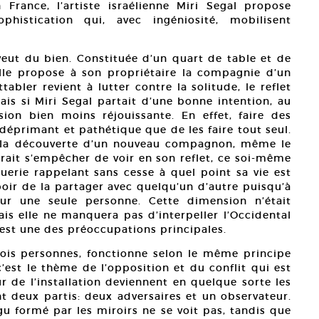
France, l’artiste israélienne Miri Segal propose
phistication qui, avec ingéniosité, mobilisent
veut du bien. Constituée d’un quart de table et de
lle propose à son propriétaire la compagnie d’un
ttabler revient à lutter contre la solitude, le reflet
ais si Miri Segal partait d’une bonne intention, au
ion bien moins réjouissante. En effet, faire des
déprimant et pathétique que de les faire tout seul.
s la découverte d’un nouveau compagnon, même le
rait s’empêcher de voir en son reflet, ce soi-même
erie rappelant sans cesse à quel point sa vie est
poir de la partager avec quelqu’un d’autre puisqu’à
our une seule personne. Cette dimension n’était
ais elle ne manquera pas d’interpeller l’Occidental
est une des préoccupations principales.
rois personnes, fonctionne selon le même principe
c’est le thème de l’opposition et du conflit qui est
r de l’installation deviennent en quelque sorte les
t deux partis: deux adversaires et un observateur.
igu formé par les miroirs ne se voit pas, tandis que