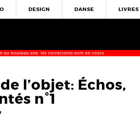
O
DESIGN
DANSE
LIVRES
n au nouveau site, les corrections sont en cours.
de l’objet: Échos,
ntés n°1
7