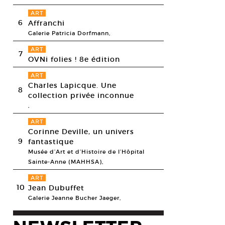
ART
6
Affranchi
Galerie Patricia Dorfmann,
ART
7
OVNi folies ! 8e édition
ART
Charles Lapicque. Une
8
collection privée inconnue
,
ART
Corinne Deville, un univers
9
fantastique
Musée d’Art et d’Histoire de l’Hôpital
Sainte-Anne (MAHHSA),
ART
10
Jean Dubuffet
Galerie Jeanne Bucher Jaeger,