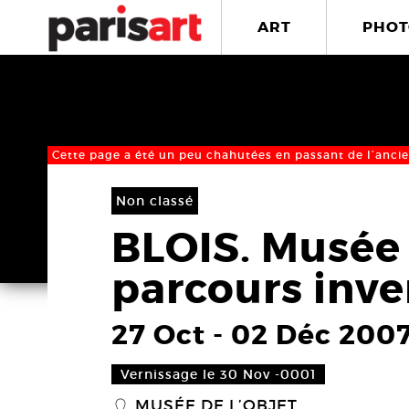
ART
PHOT
Cette page a été un peu chahutées en passant de l’ancie
Non classé
BLOIS. Musée 
parcours inve
27 Oct
-
02 Déc 200
Vernissage le 30 Nov -0001
MUSÉE DE L’OBJET
_