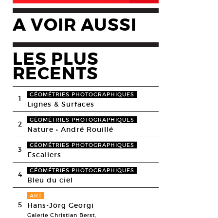
A VOIR AUSSI
LES PLUS
RECENTS
GÉOMÉTRIES PHOTOGRAPHIQUES
1
Lignes & Surfaces
GÉOMÉTRIES PHOTOGRAPHIQUES
2
Nature • André Rouillé
GÉOMÉTRIES PHOTOGRAPHIQUES
3
Escaliers
GÉOMÉTRIES PHOTOGRAPHIQUES
4
Bleu du ciel
ART
5
Hans-Jörg Georgi
Galerie Christian Berst,