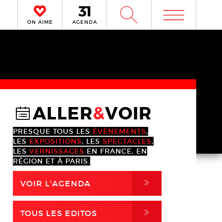
m
W
ON AIME
AGENDA
ALLER
&
VOIR
@
PRESQUE TOUS LES
ÉVÈNEMENTS
,
LES
EXPOSITIONS
, LES
SPECTACLES
,
LES
VERNISSAGES
EN FRANCE, EN
RÉGION ET À PARIS.
,
VOIR L'AGENDA
,
TOUS LES EDITOS