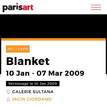
m
ART |
EXPO
Blanket
10 Jan
-
07 Mar 2009
Vernissage le 10 Jan 2009
GALERIE SULTANA
_
JACIN GIORDANO
S