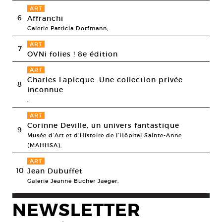
ART
6
Affranchi
Galerie Patricia Dorfmann,
ART
7
OVNi folies ! 8e édition
ART
Charles Lapicque. Une collection privée
8
inconnue
,
ART
Corinne Deville, un univers fantastique
9
Musée d’Art et d’Histoire de l’Hôpital Sainte-Anne
(MAHHSA),
ART
10
Jean Dubuffet
Galerie Jeanne Bucher Jaeger,
NEWSLETTER