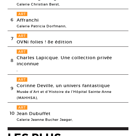
Galerie Christian Berst,
ART
6
Affranchi
Galerie Patricia Dorfmann,
ART
7
OVNi folies ! 8e édition
ART
Charles Lapicque. Une collection privée
8
inconnue
,
ART
Corinne Deville, un univers fantastique
9
Musée d’Art et d’Histoire de l’Hôpital Sainte-Anne
(MAHHSA),
ART
10
Jean Dubuffet
Galerie Jeanne Bucher Jaeger,