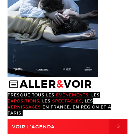
ALLER
&
VOIR
@
PRESQUE TOUS LES
ÉVÈNEMENTS
, LES
EXPOSITIONS
, LES
SPECTACLES
, LES
VERNISSAGES
EN FRANCE, EN RÉGION ET À
PARIS.
,
VOIR L'AGENDA