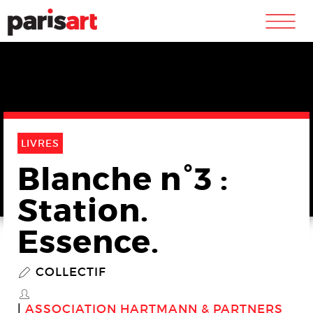
m
LIVRES
Blanche n°3 :
Station.
Essence.
COLLECTIF
P
S
ASSOCIATION HARTMANN & PARTNERS