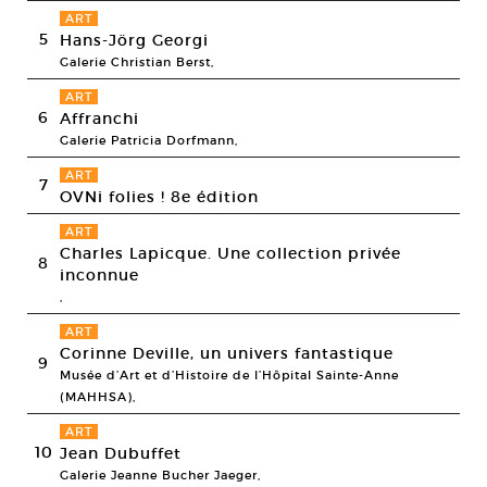
ART
5
Hans-Jörg Georgi
Galerie Christian Berst,
ART
6
Affranchi
Galerie Patricia Dorfmann,
ART
7
OVNi folies ! 8e édition
ART
Charles Lapicque. Une collection privée
8
inconnue
,
ART
Corinne Deville, un univers fantastique
9
Musée d’Art et d’Histoire de l’Hôpital Sainte-Anne
(MAHHSA),
ART
10
Jean Dubuffet
Galerie Jeanne Bucher Jaeger,