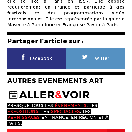
elle se fixe à Paris en 1997. Elle expose
régulièrement en France et participe à des
festivals et des programmations vidéo
internationales. Elle est représentée par la galerie
Maserre à Barcelone et Françoise Paviot à Paris.
Partager l'article sur :
F
L
Facebook
Twitter
AUTRES EVENEMENTS ART
ALLER
&
VOIR
@
PRESQUE TOUS LES
ÉVÈNEMENTS
, LES
EXPOSITIONS
, LES
SPECTACLES
, LES
VERNISSAGES
EN FRANCE, EN RÉGION ET À
PARIS.