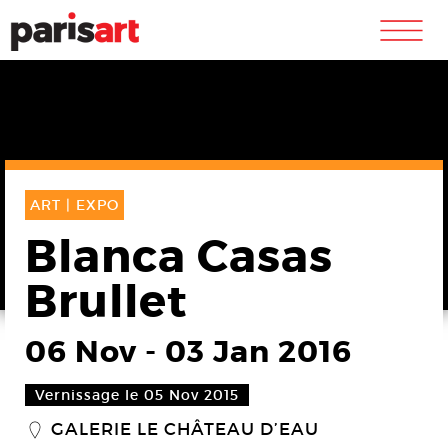
m
ART |
EXPO
Blanca Casas
Brullet
06 Nov
-
03 Jan 2016
Vernissage le 05 Nov 2015
GALERIE LE CHÂTEAU D’EAU
_