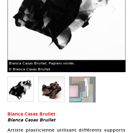
Blanca Casas Brullet, Papiers voilés.
Bla
© Blanca Casas Brullet
prè
© B
Blanca Casas Brullet
Blanca Casas Brullet
Artiste plasticienne utilisant différents supports