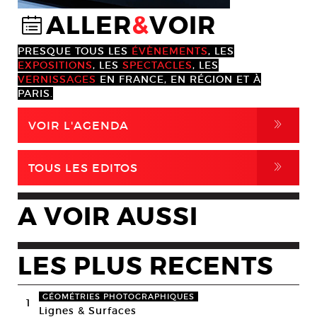
ALLER
&
VOIR
@
PRESQUE TOUS LES
ÉVÈNEMENTS
, LES
EXPOSITIONS
, LES
SPECTACLES
, LES
VERNISSAGES
EN FRANCE, EN RÉGION ET À
PARIS.
,
VOIR L'AGENDA
,
TOUS LES EDITOS
A VOIR AUSSI
LES PLUS RECENTS
GÉOMÉTRIES PHOTOGRAPHIQUES
1
Lignes & Surfaces