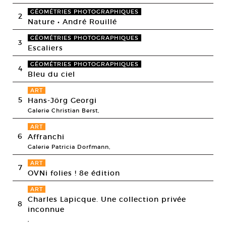
GÉOMÉTRIES PHOTOGRAPHIQUES
2
Nature • André Rouillé
GÉOMÉTRIES PHOTOGRAPHIQUES
3
Escaliers
GÉOMÉTRIES PHOTOGRAPHIQUES
4
Bleu du ciel
ART
5
Hans-Jörg Georgi
Galerie Christian Berst,
ART
6
Affranchi
Galerie Patricia Dorfmann,
ART
7
OVNi folies ! 8e édition
ART
Charles Lapicque. Une collection privée
8
inconnue
,