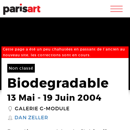
m
Cette page a été un peu chahutées en passant de l’ancien au
nouveau site, les corrections sont en cours.
Non classé
Biodegradable
13 Mai
-
19 Juin 2004
GALERIE G-MODULE
_
DAN ZELLER
S