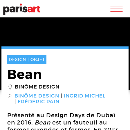
m
DESIGN |
OBJET
Bean
BINÔME DESIGN
_
BINÔME DESIGN
INGRID MICHEL
S
FRÉDÉRIC PAIN
Présenté au Design Days de Dubaï
en 2016,
Bean
est un fauteuil au
formes girondes et fermes. En 2017,