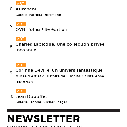
ART
6
Affranchi
Galerie Patricia Dorfmann,
ART
7
OVNi folies ! 8e édition
ART
Charles Lapicque. Une collection privée
8
inconnue
,
ART
Corinne Deville, un univers fantastique
9
Musée d’Art et d’Histoire de l’Hôpital Sainte-Anne
(MAHHSA),
ART
10
Jean Dubuffet
Galerie Jeanne Bucher Jaeger,
NEWSLETTER