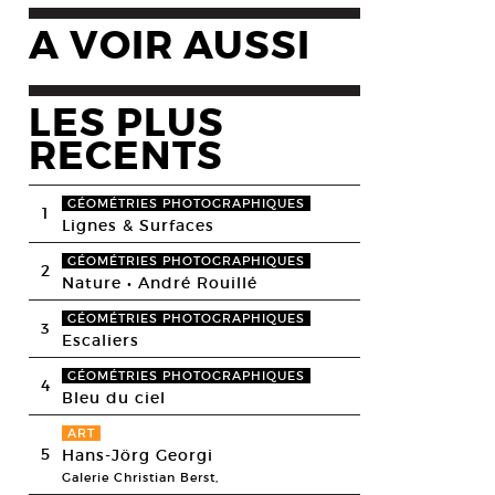
A VOIR AUSSI
LES PLUS
RECENTS
GÉOMÉTRIES PHOTOGRAPHIQUES
1
Lignes & Surfaces
GÉOMÉTRIES PHOTOGRAPHIQUES
2
Nature • André Rouillé
GÉOMÉTRIES PHOTOGRAPHIQUES
3
Escaliers
GÉOMÉTRIES PHOTOGRAPHIQUES
4
Bleu du ciel
ART
5
Hans-Jörg Georgi
Galerie Christian Berst,