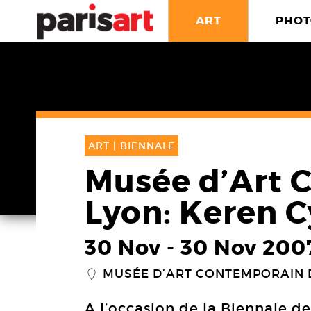
ART
PHOT
ART |
BIENNALE
Musée d’Art 
Lyon: Keren C
30 Nov
-
30 Nov 200
MUSÉE D’ART CONTEMPORAIN 
_
A l’occasion de la Biennale de