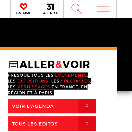
m
W
ON AIME
AGENDA
ALLER
&
VOIR
@
PRESQUE TOUS LES
ÉVÈNEMENTS
,
LES
EXPOSITIONS
, LES
SPECTACLES
,
LES
VERNISSAGES
EN FRANCE, EN
RÉGION ET À PARIS.
,
VOIR L'AGENDA
,
TOUS LES EDITOS