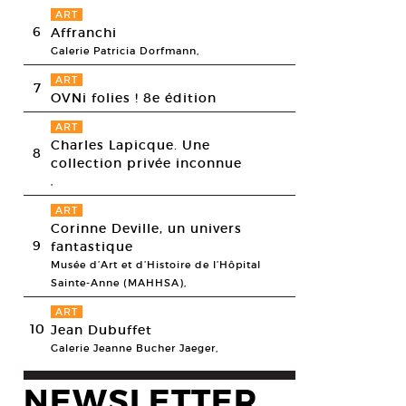
ART
6
Affranchi
Galerie Patricia Dorfmann,
ART
7
OVNi folies ! 8e édition
ART
Charles Lapicque. Une
8
collection privée inconnue
,
ART
Corinne Deville, un univers
9
fantastique
Musée d’Art et d’Histoire de l’Hôpital
Sainte-Anne (MAHHSA),
ART
10
Jean Dubuffet
Galerie Jeanne Bucher Jaeger,
NEWSLETTER