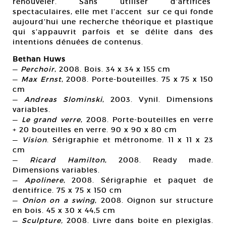
renouveler. Sans utiliser d’artifices
spectaculaires, elle met l’accent sur ce qui fonde
aujourd’hui une recherche théorique et plastique
qui s’appauvrit parfois et se délite dans des
intentions dénuées de contenus.
Bethan Huws
—
Perchoir
, 2008. Bois. 34 x 34 x 155 cm
—
Max Ernst
, 2008. Porte-bouteilles. 75 x 75 x 150
cm
—
Andreas Slominski
, 2003. Vynil. Dimensions
variables.
—
Le grand verre
, 2008. Porte-bouteilles en verre
+ 20 bouteilles en verre. 90 x 90 x 80 cm
—
Vision
. Sérigraphie et métronome. 11 x 11 x 23
cm
—
Ricard Hamilton
, 2008. Ready made.
Dimensions variables.
—
Apolinere
, 2008. Sérigraphie et paquet de
dentifrice. 75 x 75 x 150 cm
—
Onion on a swing
, 2008. Oignon sur structure
en bois. 45 x 30 x 44,5 cm
—
Sculpture,
2008. Livre dans boite en plexiglas.