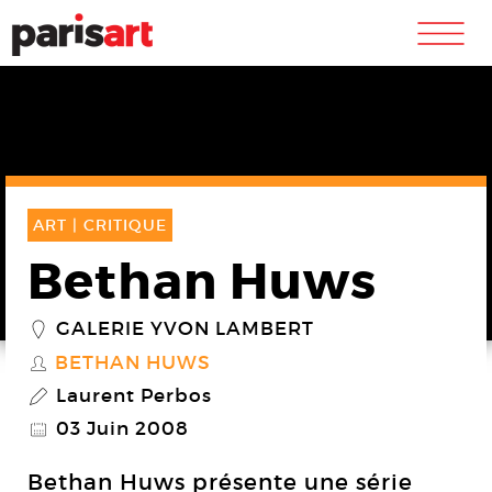
m
ART |
CRITIQUE
Bethan Huws
GALERIE YVON LAMBERT
_
BETHAN HUWS
S
Laurent Perbos
P
03 Juin 2008
@
Bethan Huws présente une série