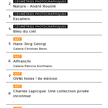
GÉOMÉTRIES PHOTOGRAPHIQUES
2
Nature • André Rouillé
GÉOMÉTRIES PHOTOGRAPHIQUES
3
Escaliers
GÉOMÉTRIES PHOTOGRAPHIQUES
4
Bleu du ciel
ART
5
Hans-Jörg Georgi
Galerie Christian Berst,
ART
6
Affranchi
Galerie Patricia Dorfmann,
ART
7
OVNi folies ! 8e édition
ART
Charles Lapicque. Une collection privée
8
inconnue
,