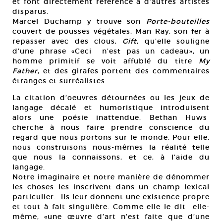
et font directement référence à d’autres artistes
disparus.
Marcel Duchamp y trouve son
Porte-bouteilles
couvert de pousses végétales, Man Ray, son fer à
repasser avec des clous,
Gift
, qu’elle souligne
d’une phrase «Ceci n’est pas un cadeau», un
homme primitif se voit affublé du titre
My
Father
, et des girafes portent des commentaires
étranges et surréalistes.
La citation d’oeuvres détournées ou les jeux de
langage décalé et humoristique introduisent
alors une poésie inattendue. Bethan Huws
cherche à nous faire prendre conscience du
regard que nous portons sur le monde. Pour elle,
nous construisons nous-mêmes la réalité telle
que nous la connaissons, et ce, à l’aide du
langage.
Notre imaginaire et notre manière de dénommer
les choses les inscrivent dans un champ lexical
particulier. Ils leur donnent une existence propre
et tout à fait singulière. Comme elle le dit elle-
même, «une œuvre d’art n’est faite que d’une