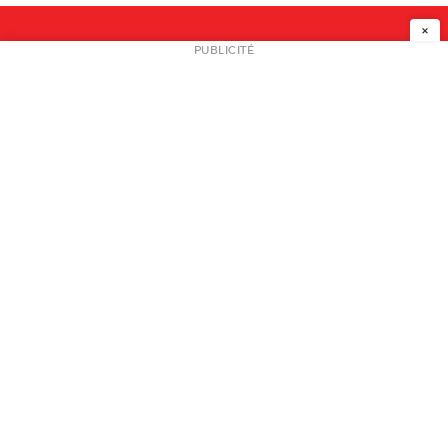
×
NEWSLETTER
PUBLICITÉ
L
A PROPOS
PLAN MEDIA
PARTENAIRES
CONTACT
© 2026 copyright