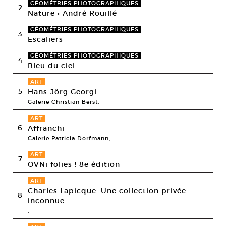
GÉOMÉTRIES PHOTOGRAPHIQUES
2
Nature • André Rouillé
GÉOMÉTRIES PHOTOGRAPHIQUES
3
Escaliers
GÉOMÉTRIES PHOTOGRAPHIQUES
4
Bleu du ciel
ART
5
Hans-Jörg Georgi
Galerie Christian Berst,
ART
6
Affranchi
Galerie Patricia Dorfmann,
ART
7
OVNi folies ! 8e édition
ART
Charles Lapicque. Une collection privée
8
inconnue
,