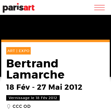
m
ART |
EXPO
Bertrand
Lamarche
18 Fév
-
27 Mai 2012
Vernissage le 18 Fév 2012
CCC OD
_