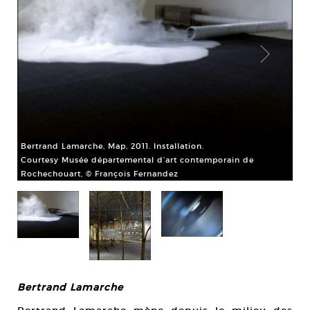
Bertrand Lamarche, Map, 2011. Installation.
Courtesy Musée départemental d’art contemporain de
Rochechouart, © François Fernandez
Ber
omb
Cou
Bertrand Lamarche