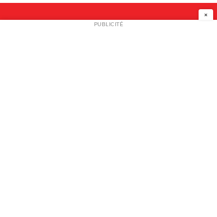
×
NEWSLETTER
PUBLICITÉ
L
A PROPOS
PLAN MEDIA
PARTENAIRES
CONTACT
© 2026 copyright