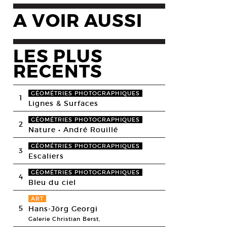
A VOIR AUSSI
LES PLUS
RECENTS
GÉOMÉTRIES PHOTOGRAPHIQUES
1
Lignes & Surfaces
GÉOMÉTRIES PHOTOGRAPHIQUES
2
Nature • André Rouillé
GÉOMÉTRIES PHOTOGRAPHIQUES
3
Escaliers
GÉOMÉTRIES PHOTOGRAPHIQUES
4
Bleu du ciel
ART
5
Hans-Jörg Georgi
Galerie Christian Berst,