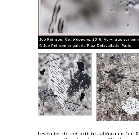
Joe Reihsen,
Not Knowing
, 2016. Acrylique sur pan
© Joe Reihsen et galerie Praz-Delavallade, Paris.
Les toiles de cet artiste californien Joe