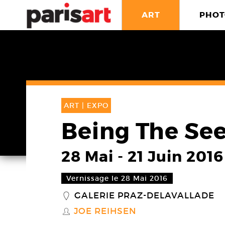
ART
PHOT
ART |
EXPO
Being The Se
28 Mai
-
21 Juin 2016
Vernissage le 28 Mai 2016
GALERIE PRAZ-DELAVALLADE
_
JOE REIHSEN
S