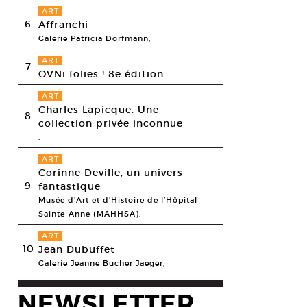
ART
6
Affranchi
Galerie Patricia Dorfmann,
ART
7
OVNi folies ! 8e édition
ART
Charles Lapicque. Une
8
collection privée inconnue
,
ART
Corinne Deville, un univers
9
fantastique
Musée d’Art et d’Histoire de l’Hôpital
Sainte-Anne (MAHHSA),
ART
10
Jean Dubuffet
Galerie Jeanne Bucher Jaeger,
NEWSLETTER