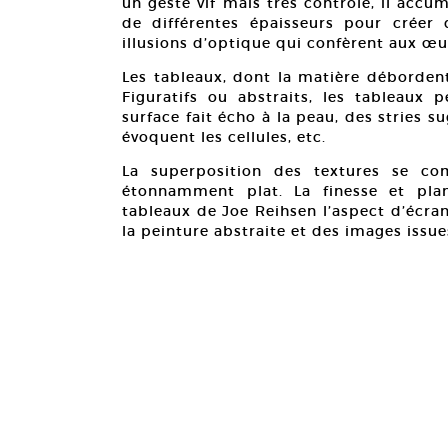
un geste vif mais très contrôlé, il accu
de différentes épaisseurs pour créer 
illusions d’optique qui confèrent aux œ
Les tableaux, dont la matière débordent
Figuratifs ou abstraits, les tableaux 
surface fait écho à la peau, des stries s
évoquent les cellules, etc.
La superposition des textures se c
étonnamment plat. La finesse et pla
tableaux de Joe Reihsen l’aspect d’écrans
la peinture abstraite et des images iss