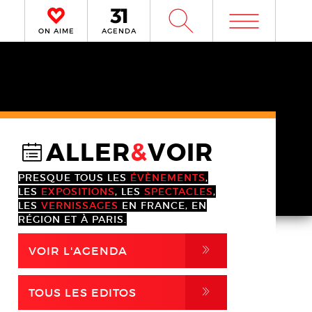
m
W
ON AIME
AGENDA
ALLER
&
VOIR
@
PRESQUE TOUS LES
ÉVÈNEMENTS
,
LES
EXPOSITIONS
, LES
SPECTACLES
,
LES
VERNISSAGES
EN FRANCE, EN
RÉGION ET À PARIS.
,
VOIR L'AGENDA
,
TOUS LES EDITOS