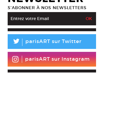
S’ABONNER À NOS NEWSLETTERS
L
parisART sur Twitter
parisART sur Instagram
eihsen, Eddie, Currents, and Whirlpools, 2016. Acrylique sur panneau de 
 Reihsen et galerie Praz-Delavallade, Paris.