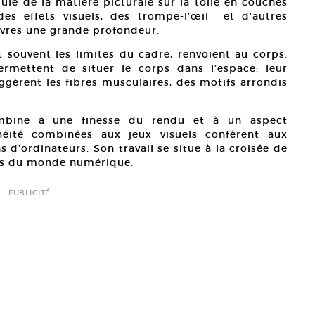
mule de la matière picturale sur la toile en couches
des effets visuels, des trompe-l’œil et d’autres
uvres une grande profondeur.
 souvent les limites du cadre, renvoient au corps.
permettent de situer le corps dans l’espace: leur
uggèrent les fibres musculaires, des motifs arrondis
ombine à une finesse du rendu et à un aspect
néité combinées aux jeux visuels confèrent aux
 d’ordinateurs. Son travail se situe à la croisée de
ues du monde numérique.
PUBLICITÉ