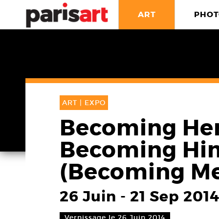
ART
PHOT
ART |
EXPO
Becoming Her,
Becoming Him,
(Becoming Me,
26 Juin
-
21 Sep 201
Vernissage le 26 Juin 2014