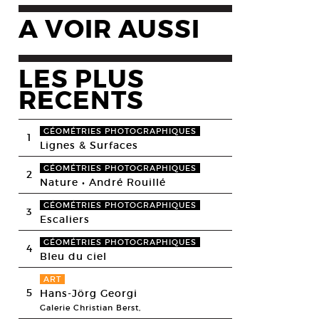
A VOIR AUSSI
LES PLUS
RECENTS
GÉOMÉTRIES PHOTOGRAPHIQUES
1
Lignes & Surfaces
GÉOMÉTRIES PHOTOGRAPHIQUES
2
Nature • André Rouillé
GÉOMÉTRIES PHOTOGRAPHIQUES
3
Escaliers
GÉOMÉTRIES PHOTOGRAPHIQUES
4
Bleu du ciel
ART
5
Hans-Jörg Georgi
Galerie Christian Berst,