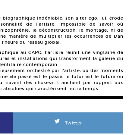
e biographique indéniable, son alter ego, lui, érode
sonnalité de l’artiste. Impossible de savoir où
hizophrénie, la déconstruction, le montage, ni de
 Une manière de multiplier les occurrences de Dan
à l’heure du réseau global.
phique au CAPC, l’artiste réunit une vingtaine de
ures et installations qui transforment la galerie du
dentitaire contemporain.
tieusement orchestré par l’artiste, où des moments
e «le passé est le passé, le futur est le futur» ou
ui savent des choses», tranchent par rapport aux
n absolues qui caractérisent notre temps.
L
Twitter