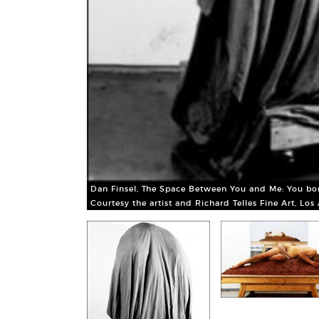
Dan Finsel, The Space Between You and Me: You bor
Courtesy the artist and Richard Telles Fine Art, Los