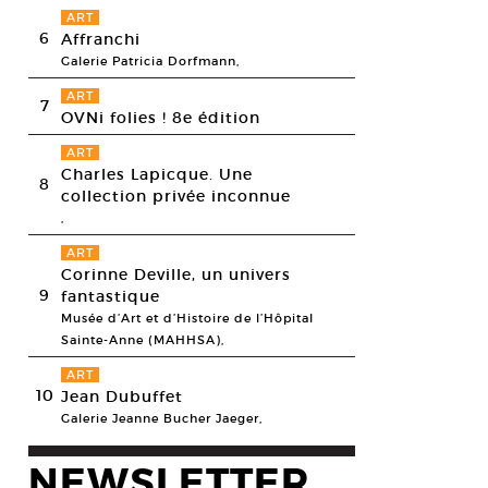
ART
6
Affranchi
Galerie Patricia Dorfmann,
ART
7
OVNi folies ! 8e édition
ART
Charles Lapicque. Une
8
collection privée inconnue
,
ART
Corinne Deville, un univers
9
fantastique
insel, The Space Between you and Me, 2012.
Musée d’Art et d’Histoire de l’Hôpital
esy of the artist and Richard Telles Fine Art, Los Angeles.
Sainte-Anne (MAHHSA),
ART
10
Jean Dubuffet
Galerie Jeanne Bucher Jaeger,
NEWSLETTER