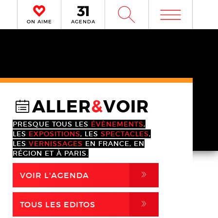
m
W
ON AIME
AGENDA
ALLER
&
VOIR
@
PRESQUE TOUS LES
ÉVÈNEMENTS
,
LES
EXPOSITIONS
, LES
SPECTACLES
,
LES
VERNISSAGES
EN FRANCE, EN
RÉGION ET À PARIS.
,
VOIR L'AGENDA
,
TOUS LES EDITOS