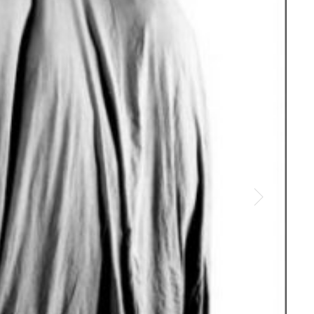
Dan F
Court