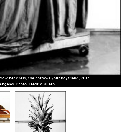
row her dress, she borrows your boyfriend, 2012.
 Angeles. Photo: Fredrik Nilsen