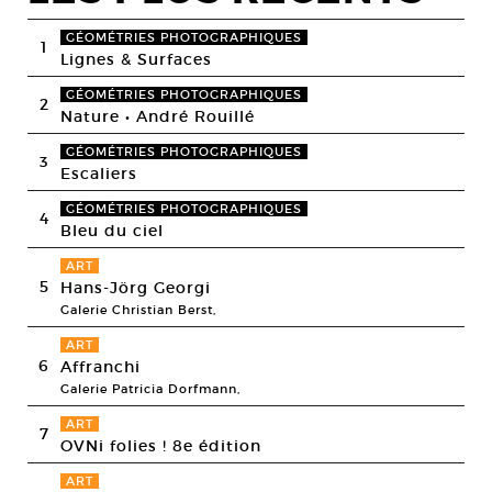
GÉOMÉTRIES PHOTOGRAPHIQUES
1
Lignes & Surfaces
GÉOMÉTRIES PHOTOGRAPHIQUES
2
Nature • André Rouillé
GÉOMÉTRIES PHOTOGRAPHIQUES
3
Escaliers
GÉOMÉTRIES PHOTOGRAPHIQUES
4
Bleu du ciel
ART
5
Hans-Jörg Georgi
Galerie Christian Berst,
ART
6
Affranchi
Galerie Patricia Dorfmann,
ART
7
OVNi folies ! 8e édition
ART