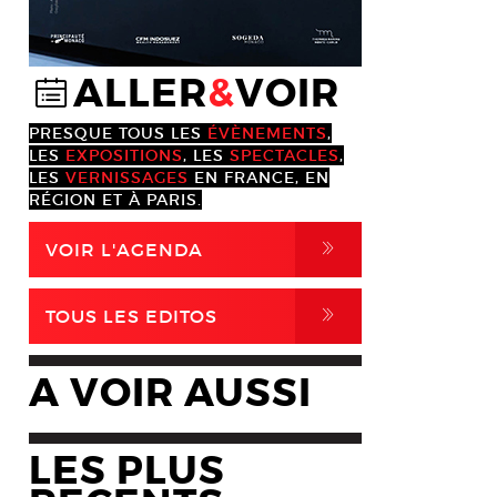
ALLER
&
VOIR
@
PRESQUE TOUS LES
ÉVÈNEMENTS
,
LES
EXPOSITIONS
, LES
SPECTACLES
,
LES
VERNISSAGES
EN FRANCE, EN
RÉGION ET À PARIS.
,
VOIR L'AGENDA
,
TOUS LES EDITOS
A VOIR AUSSI
LES PLUS