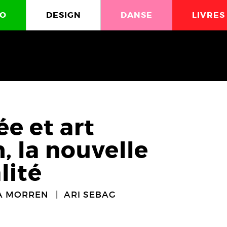
O
DESIGN
DANSE
LIVRES
e et art
 la nouvelle
lité
A MORREN
ARI SEBAG