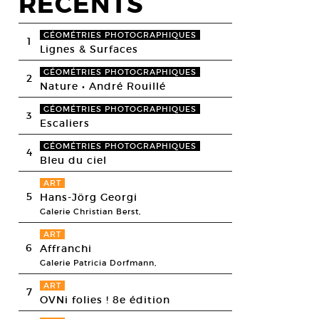
RECENTS
GÉOMÉTRIES PHOTOGRAPHIQUES
1
Lignes & Surfaces
GÉOMÉTRIES PHOTOGRAPHIQUES
2
Nature • André Rouillé
GÉOMÉTRIES PHOTOGRAPHIQUES
3
Escaliers
GÉOMÉTRIES PHOTOGRAPHIQUES
4
Bleu du ciel
ART
5
Hans-Jörg Georgi
Galerie Christian Berst,
ART
6
Affranchi
Galerie Patricia Dorfmann,
ART
7
OVNi folies ! 8e édition