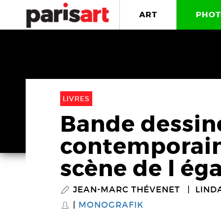
ART
PHOT
LIVRES
Bande dessiné
contemporain,
scène de l éga
JEAN-MARC THÉVENET
LIND
P
MONOGRAFIK
S