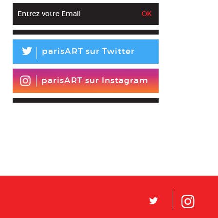
L
parisART sur Twitter
parisART sur Instagram
L