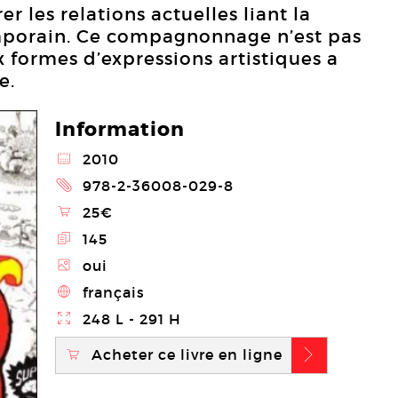
r les relations actuelles liant la
mporain. Ce compagnonnage n’est pas
x formes d’expressions artistiques a
e.
Information
@
2010
2
978-2-36008-029-8
\
25€
E
145
Z
oui
4
français
}
248 L - 291 H
Acheter ce livre en ligne
\
b