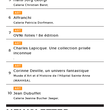
Hans-Jörg Georgi
Galerie Christian Berst,
ART
6
Affranchi
Galerie Patricia Dorfmann,
ART
7
OVNi folies ! 8e édition
ART
Charles Lapicque. Une collection privée
8
inconnue
,
ART
Corinne Deville, un univers fantastique
9
Musée d’Art et d’Histoire de l’Hôpital Sainte-Anne
(MAHHSA),
ART
10
Jean Dubuffet
Galerie Jeanne Bucher Jaeger,