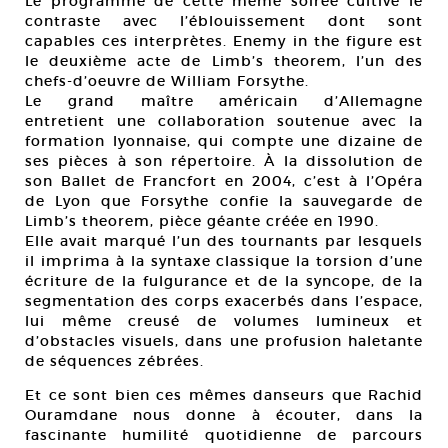
Le programme de cette même soirée cultive le
contraste avec l’éblouissement dont sont
capables ces interprètes. Enemy in the figure est
le deuxième acte de Limb’s theorem, l’un des
chefs-d’oeuvre de William Forsythe.
Le grand maître américain d’Allemagne
entretient une collaboration soutenue avec la
formation lyonnaise, qui compte une dizaine de
ses pièces à son répertoire. À la dissolution de
son Ballet de Francfort en 2004, c’est à l’Opéra
de Lyon que Forsythe confie la sauvegarde de
Limb’s theorem, pièce géante créée en 1990.
Elle avait marqué l’un des tournants par lesquels
il imprima à la syntaxe classique la torsion d’une
écriture de la fulgurance et de la syncope, de la
segmentation des corps exacerbés dans l’espace,
lui même creusé de volumes lumineux et
d’obstacles visuels, dans une profusion haletante
de séquences zébrées.
Et ce sont bien ces mêmes danseurs que Rachid
Ouramdane nous donne à écouter, dans la
fascinante humilité quotidienne de parcours