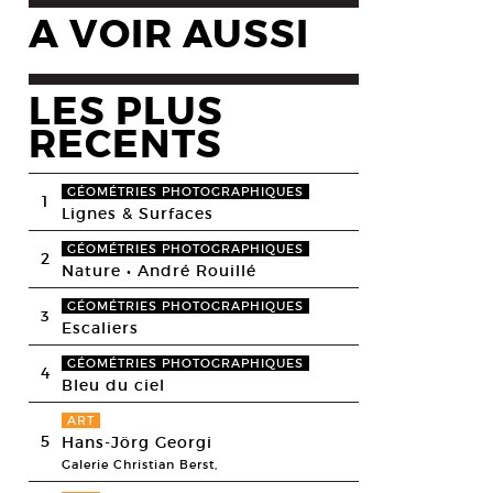
A VOIR AUSSI
LES PLUS
RECENTS
GÉOMÉTRIES PHOTOGRAPHIQUES
1
Lignes & Surfaces
GÉOMÉTRIES PHOTOGRAPHIQUES
2
Nature • André Rouillé
GÉOMÉTRIES PHOTOGRAPHIQUES
3
Escaliers
GÉOMÉTRIES PHOTOGRAPHIQUES
4
Bleu du ciel
ART
5
Hans-Jörg Georgi
Galerie Christian Berst,