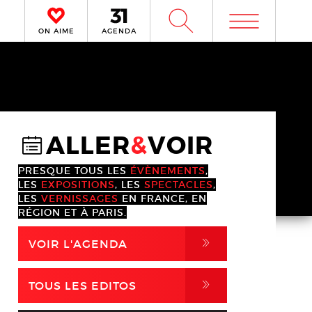
m
W
ON AIME
AGENDA
ALLER
&
VOIR
@
PRESQUE TOUS LES
ÉVÈNEMENTS
,
LES
EXPOSITIONS
, LES
SPECTACLES
,
LES
VERNISSAGES
EN FRANCE, EN
RÉGION ET À PARIS.
,
VOIR L'AGENDA
,
TOUS LES EDITOS