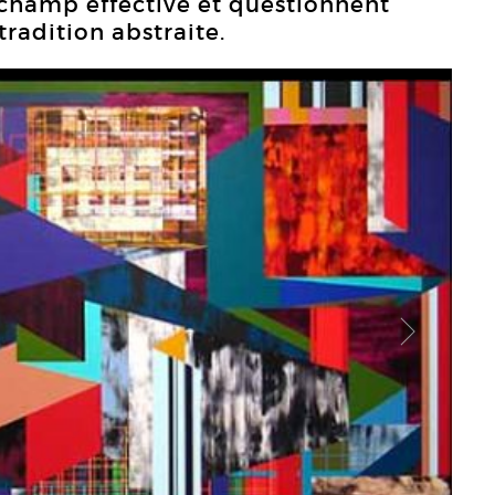
 champ effective et questionnent
tradition abstraite.