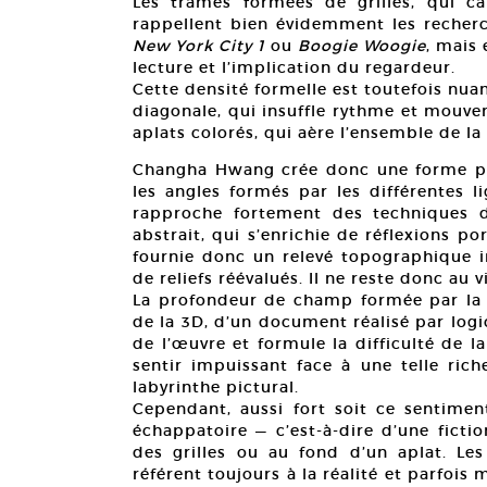
Les trames formées de grilles, qui c
rappellent bien évidemment les recherc
New York City 1
ou
Boogie Woogie
, mais 
lecture et l’implication du regardeur.
Cette densité formelle est toutefois nuan
diagonale, qui insuffle rythme et mouve
aplats colorés, qui aère l’ensemble de la 
Changha Hwang crée donc une forme pict
les angles formés par les différentes li
rapproche fortement des techniques de
abstrait, qui s’enrichie de réflexions p
fournie donc un relevé topographique i
de reliefs réévalués. Il ne reste donc au 
La profondeur de champ formée par la s
de la 3D, d’un document réalisé par logi
de l’œuvre et formule la difficulté de la
sentir impuissant face à une telle rich
labyrinthe pictural.
Cependant, aussi fort soit ce sentimen
échappatoire — c’est-à-dire d’une fictio
des grilles ou au fond d’un aplat. Le
référent toujours à la réalité et parfoi