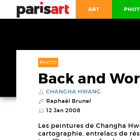
ART
PHOT
PHOTO
Back and Wor
CHANGHA HWANG
S
Raphaël Brunel
P
12 Jan 2008
@
Les peintures de Changha Hw
cartographie, entrelacs de rés