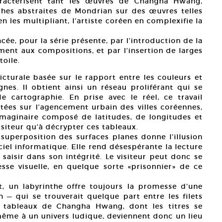
aractérisent tant les œuvres de Changha Hwang,
hes abstraites de Mondrian sur des œuvres telles
en les multipliant, l’artiste coréen en complexifie la
cée, pour la série présente, par l’introduction de la
ment aux compositions, et par l’insertion de larges
toile.
urale basée sur le rapport entre les couleurs et
gnes. Il obtient ainsi un réseau proliférant qui se
 cartographie. En prise avec le réel, ce travail
ortées sur l’agencement urbain des villes coréennes,
maginaire composé de latitudes, de longitudes et
visiteur qu’à décrypter ces tableaux.
uperposition des surfaces planes donne l’illusion
ciel informatique. Elle rend désespérante la lecture
 saisir dans son intégrité. Le visiteur peut donc se
esse visuelle, en quelque sorte «prisonnier» de ce
t, un labyrinthe offre toujours la promesse d’une
n — qui se trouverait quelque part entre les filets
s tableaux de Changha Hwang, dont les titres se
s même à un univers ludique, deviennent donc un lieu