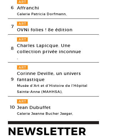
ART
6
Affranchi
Galerie Patricia Dorfmann,
ART
7
OVNi folies ! 8e édition
ART
Charles Lapicque. Une
8
collection privée inconnue
,
ART
Corinne Deville, un univers
9
fantastique
Musée d’Art et d’Histoire de l’Hôpital
Sainte-Anne (MAHHSA),
ART
10
Jean Dubuffet
Galerie Jeanne Bucher Jaeger,
NEWSLETTER