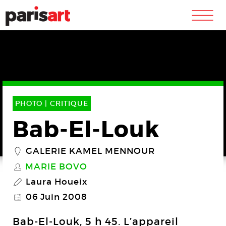
m
PHOTO |
CRITIQUE
Bab-El-Louk
GALERIE KAMEL MENNOUR
_
MARIE BOVO
S
Laura Houeix
P
06 Juin 2008
@
Bab-El-Louk, 5 h 45. L’appareil