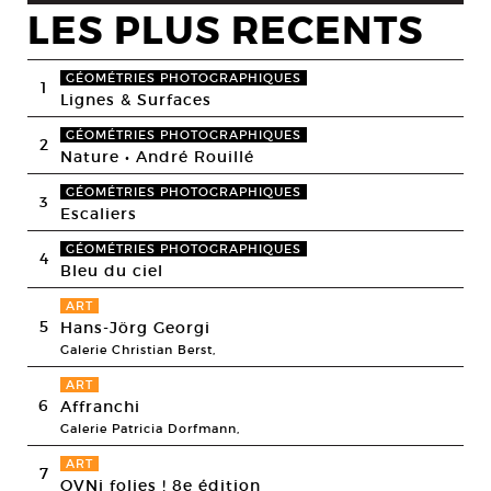
LES PLUS RECENTS
GÉOMÉTRIES PHOTOGRAPHIQUES
1
Lignes & Surfaces
GÉOMÉTRIES PHOTOGRAPHIQUES
2
Nature • André Rouillé
GÉOMÉTRIES PHOTOGRAPHIQUES
3
Escaliers
GÉOMÉTRIES PHOTOGRAPHIQUES
4
Bleu du ciel
ART
5
Hans-Jörg Georgi
Galerie Christian Berst,
ART
6
Affranchi
Galerie Patricia Dorfmann,
ART
7
OVNi folies ! 8e édition