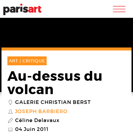
m
ART |
CRITIQUE
Au-dessus du
volcan
GALERIE CHRISTIAN BERST
_
JOSEPH BARBIERO
S
Céline Delavaux
P
04 Juin 2011
@