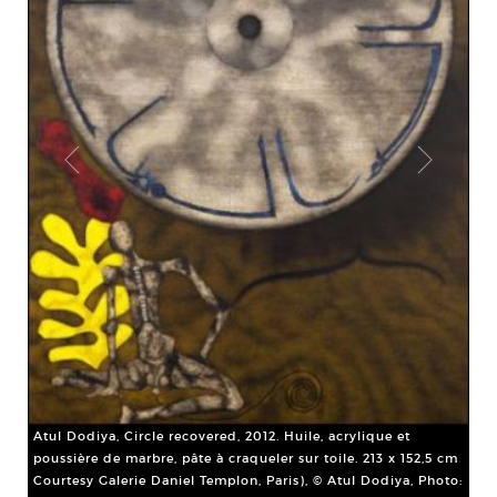
Atu
Atul Dodiya, Circle recovered, 2012. Huile, acrylique et
pou
poussière de marbre, pâte à craqueler sur toile. 213 x 152,5 cm
Cou
Courtesy Galerie Daniel Templon, Paris), © Atul Dodiya, Photo:
oto: