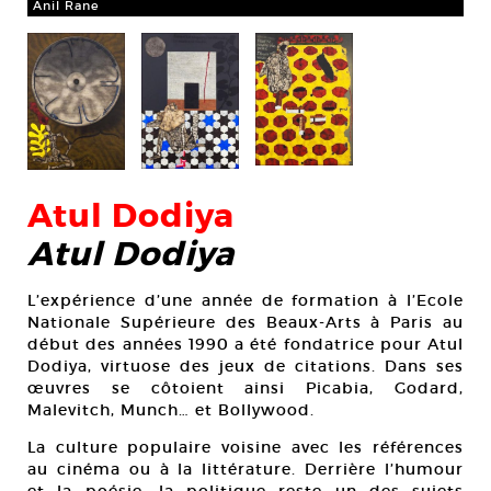
Ani
Anil Rane
Atul Dodiya
Atul Dodiya
L’expérience d’une année de formation à l’Ecole
Nationale Supérieure des Beaux-Arts à Paris au
début des années 1990 a été fondatrice pour Atul
Dodiya, virtuose des jeux de citations. Dans ses
œuvres se côtoient ainsi Picabia, Godard,
Malevitch, Munch… et Bollywood.
La culture populaire voisine avec les références
au cinéma ou à la littérature. Derrière l’humour
et la poésie, la politique reste un des sujets