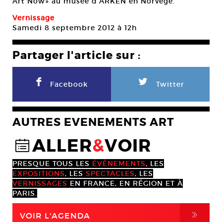
Art Now» au musée d’ARKEN en Norvège.
Vernissage
Samedi 8 septembre 2012 à 12h
Partager l'article sur :
F
L
Facebook
Twitter
AUTRES EVENEMENTS ART
ALLER
&
VOIR
@
PRESQUE TOUS LES
ÉVÈNEMENTS
, LES
EXPOSITIONS
, LES
SPECTACLES
, LES
VERNISSAGES
EN FRANCE, EN RÉGION ET À
PARIS.
,
VOIR L'AGENDA