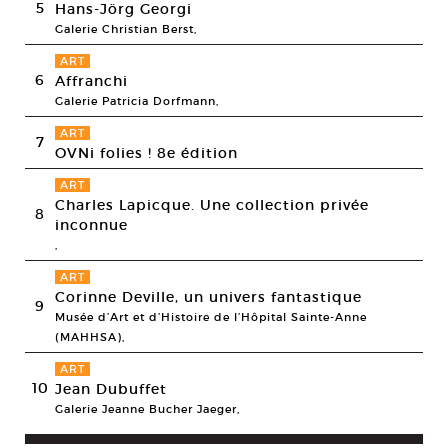
5
Hans-Jörg Georgi
Galerie Christian Berst,
ART
6
Affranchi
Galerie Patricia Dorfmann,
ART
7
OVNi folies ! 8e édition
ART
Charles Lapicque. Une collection privée
8
inconnue
,
ART
Corinne Deville, un univers fantastique
9
Musée d’Art et d’Histoire de l’Hôpital Sainte-Anne
(MAHHSA),
ART
10
Jean Dubuffet
Galerie Jeanne Bucher Jaeger,