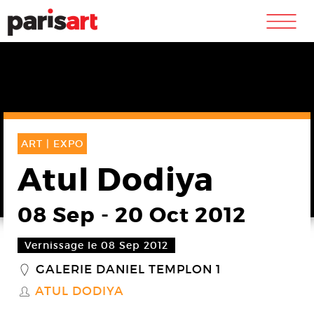
m
ART |
EXPO
Atul Dodiya
08 Sep
-
20 Oct 2012
Vernissage le 08 Sep 2012
GALERIE DANIEL TEMPLON 1
_
ATUL DODIYA
S