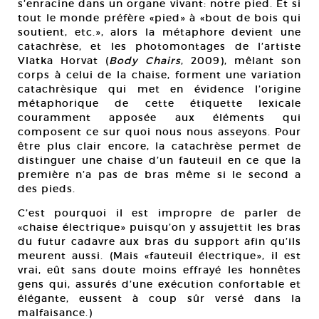
s’enracine dans un organe vivant: notre pied. Et si
tout le monde préfère «pied» à «bout de bois qui
soutient, etc.», alors la métaphore devient une
catachrèse, et les photomontages de l’artiste
Vlatka Horvat (
Body Chairs
, 2009), mêlant son
corps à celui de la chaise, forment une variation
catachrèsique qui met en évidence l’origine
métaphorique de cette étiquette lexicale
couramment apposée aux éléments qui
composent ce sur quoi nous nous asseyons. Pour
être plus clair encore, la catachrèse permet de
distinguer une chaise d’un fauteuil en ce que la
première n’a pas de bras même si le second a
des pieds.
C’est pourquoi il est impropre de parler de
«chaise électrique» puisqu’on y assujettit les bras
du futur cadavre aux bras du support afin qu’ils
meurent aussi. (Mais «fauteuil électrique», il est
vrai, eût sans doute moins effrayé les honnêtes
gens qui, assurés d’une exécution confortable et
élégante, eussent à coup sûr versé dans la
malfaisance.)