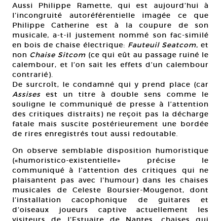
Aussi Philippe Ramette, qui est aujourd’hui à
l’incongruité autoréférentielle imagée ce que
Philippe Catherine est à la coupure de son
musicale, a-t-il justement nommé son fac-similé
en bois de chaise électrique:
Fauteuil Seatcom
, et
non
Chaise Sitcom
(ce qui eût au passage ruiné le
calembour, et l’on sait les effets d’un calembour
contrarié).
De surcroît, le condamné qui y prend place (car
Assises
est un titre à double sens comme le
souligne le communiqué de presse à l’attention
des critiques distraits) ne reçoit pas la décharge
fatale mais suscite postérieurement une bordée
de rires enregistrés tout aussi redoutable.
On observe semblable disposition humoristique
(«humoristico-existentielle» précise le
communiqué à l’attention des critiques qui ne
plaisantent pas avec l’humour) dans les chaises
musicales de Celeste Boursier-Mougenot, dont
l’installation cacophonique de guitares et
d’oiseaux joueurs captive actuellement les
visiteurs de l’Estuaire de Nantes, chaises qui