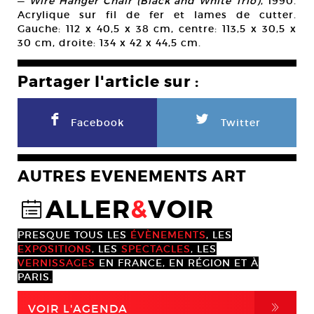
—
Wire Hanger Chair (Black and White Trio)
, 1990.
Acrylique sur fil de fer et lames de cutter.
Gauche: 112 x 40,5 x 38 cm, centre: 113,5 x 30,5 x
30 cm, droite: 134 x 42 x 44,5 cm.
Partager l'article sur :
F
L
Facebook
Twitter
AUTRES EVENEMENTS ART
ALLER
&
VOIR
@
PRESQUE TOUS LES
ÉVÈNEMENTS
, LES
EXPOSITIONS
, LES
SPECTACLES
, LES
VERNISSAGES
EN FRANCE, EN RÉGION ET À
PARIS.
,
VOIR L'AGENDA