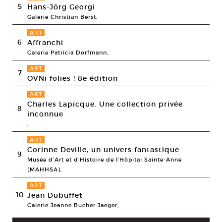
5
Hans-Jörg Georgi
Galerie Christian Berst,
ART
6
Affranchi
Galerie Patricia Dorfmann,
ART
7
OVNi folies ! 8e édition
ART
Charles Lapicque. Une collection privée
8
inconnue
,
ART
Corinne Deville, un univers fantastique
9
Musée d’Art et d’Histoire de l’Hôpital Sainte-Anne
(MAHHSA),
ART
10
Jean Dubuffet
Galerie Jeanne Bucher Jaeger,