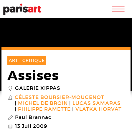
m
ART |
CRITIQUE
Assises
GALERIE XIPPAS
_
CÉLESTE BOURSIER-MOUGENOT
S
MICHEL DE BROIN
LUCAS SAMARAS
PHILIPPE RAMETTE
VLATKA HORVAT
Paul Brannac
P
13 Juil 2009
@