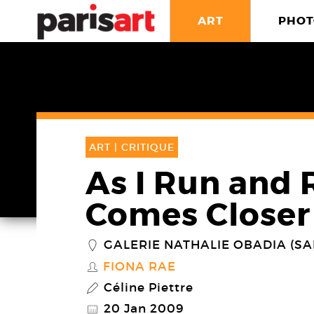
ART
PHOT
ART |
CRITIQUE
As I Run and 
Comes Closer
GALERIE NATHALIE OBADIA (SA
_
FIONA RAE
S
Céline Piettre
P
20 Jan 2009
@