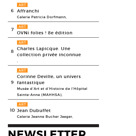
ART
6
Affranchi
Galerie Patricia Dorfmann,
ART
7
OVNi folies ! 8e édition
ART
Charles Lapicque. Une
8
collection privée inconnue
,
ART
Corinne Deville, un univers
9
fantastique
Musée d’Art et d’Histoire de l’Hôpital
Sainte-Anne (MAHHSA),
ART
10
Jean Dubuffet
Galerie Jeanne Bucher Jaeger,
NEWSLETTER