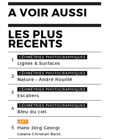
A VOIR AUSSI
LES PLUS
RECENTS
GÉOMÉTRIES PHOTOGRAPHIQUES
1
Lignes & Surfaces
GÉOMÉTRIES PHOTOGRAPHIQUES
2
Nature • André Rouillé
GÉOMÉTRIES PHOTOGRAPHIQUES
3
Escaliers
GÉOMÉTRIES PHOTOGRAPHIQUES
4
Bleu du ciel
ART
5
Hans-Jörg Georgi
Galerie Christian Berst,