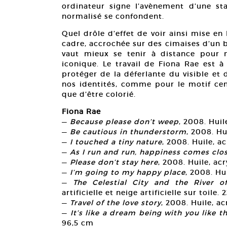
ordinateur signe l’avènement d’une sta
normalisé se confondent.
Quel drôle d’effet de voir ainsi mise en
cadre, accrochée sur des cimaises d’un b
vaut mieux se tenir à distance pour 
iconique. Le travail de Fiona Rae est à
protéger de la déferlante du visible et 
nos identités, comme pour le motif ce
que d’être colorié.
Fiona Rae
—
Because please don’t weep
, 2008. Huil
—
Be cautious in thunderstorm
, 2008. Hu
—
I touched a tiny nature
, 2008. Huile, a
—
As I run and run, happiness comes clo
—
Please don’t stay here
, 2008. Huile, ac
—
I’m going to my happy place
, 2008. Hui
—
The Celestial City and the River of
artificielle et neige artificielle sur toile.
—
Travel of the love story
, 2008. Huile, a
—
It’s like a dream being with you like th
96,5 cm