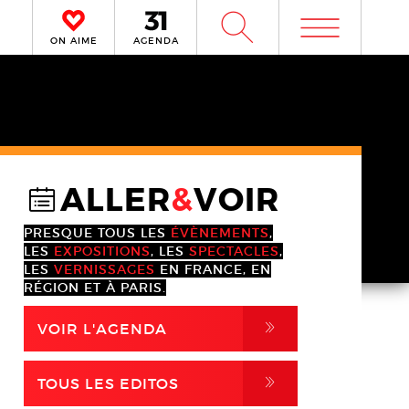
m
W
ON AIME
AGENDA
ALLER
&
VOIR
@
PRESQUE TOUS LES
ÉVÈNEMENTS
,
LES
EXPOSITIONS
, LES
SPECTACLES
,
LES
VERNISSAGES
EN FRANCE, EN
RÉGION ET À PARIS.
,
VOIR L'AGENDA
,
TOUS LES EDITOS