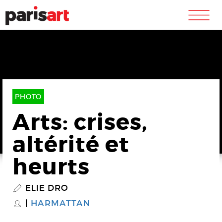
m
PHOTO
Arts: crises,
altérité et
heurts
ELIE DRO
P
HARMATTAN
S