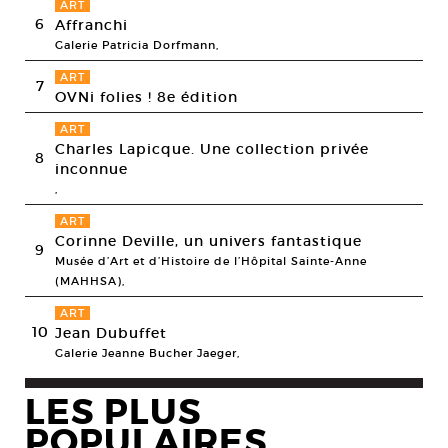
ART
6
Affranchi
Galerie Patricia Dorfmann,
ART
7
OVNi folies ! 8e édition
ART
Charles Lapicque. Une collection privée
8
inconnue
,
ART
Corinne Deville, un univers fantastique
9
Musée d’Art et d’Histoire de l’Hôpital Sainte-Anne
(MAHHSA),
ART
10
Jean Dubuffet
Galerie Jeanne Bucher Jaeger,
LES PLUS
POPULAIRES