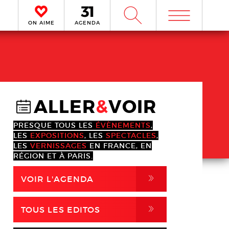
m
W
ON AIME
AGENDA
ALLER
&
VOIR
@
PRESQUE TOUS LES
ÉVÈNEMENTS
,
LES
EXPOSITIONS
, LES
SPECTACLES
,
LES
VERNISSAGES
EN FRANCE, EN
RÉGION ET À PARIS.
,
VOIR L'AGENDA
,
TOUS LES EDITOS