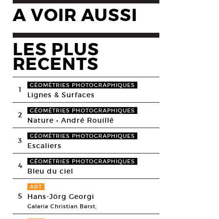
A VOIR AUSSI
LES PLUS
RECENTS
GÉOMÉTRIES PHOTOGRAPHIQUES
1
Lignes & Surfaces
GÉOMÉTRIES PHOTOGRAPHIQUES
2
Nature • André Rouillé
GÉOMÉTRIES PHOTOGRAPHIQUES
3
Escaliers
GÉOMÉTRIES PHOTOGRAPHIQUES
4
Bleu du ciel
ART
5
Hans-Jörg Georgi
Galerie Christian Berst,