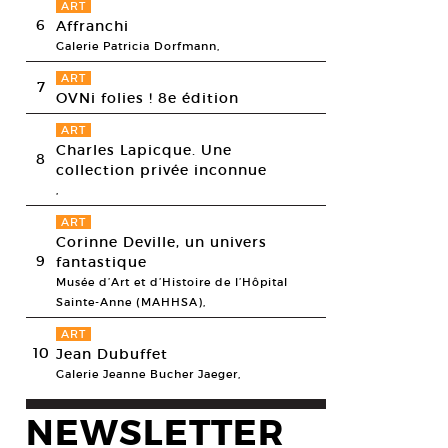
ART
6
Affranchi
Galerie Patricia Dorfmann,
ART
7
OVNi folies ! 8e édition
ART
Charles Lapicque. Une
8
collection privée inconnue
,
ART
Corinne Deville, un univers
9
fantastique
Musée d’Art et d’Histoire de l’Hôpital
Sainte-Anne (MAHHSA),
ART
10
Jean Dubuffet
Galerie Jeanne Bucher Jaeger,
NEWSLETTER