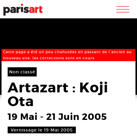
m
Cette page a été un peu chahutées en passant de l’ancien au
nouveau site, les corrections sont en cours.
Non classé
Artazart : Koji
Ota
19 Mai
-
21 Juin 2005
Vernissage le 19 Mai 2005