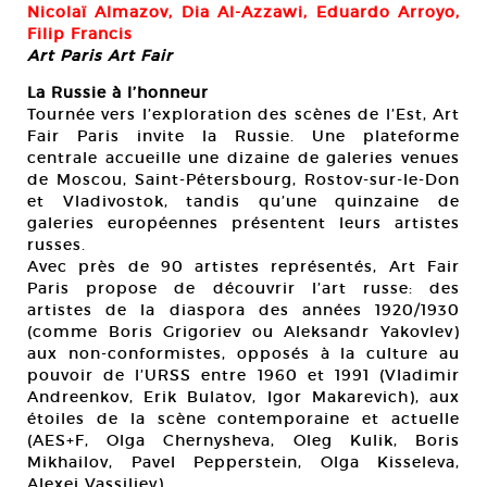
Nicolaï Almazov,
Dia Al-Azzawi, Eduardo Arroyo,
Filip Francis
Art Paris Art Fair
La Russie à l’honneur
Tournée vers l’exploration des scènes de l’Est, Art
Fair Paris invite la Russie. Une plateforme
centrale accueille une dizaine de galeries venues
de Moscou, Saint-Pétersbourg, Rostov-sur-le-Don
et Vladivostok, tandis qu’une quinzaine de
galeries européennes présentent leurs artistes
russes.
Avec près de 90 artistes représentés, Art Fair
Paris propose de découvrir l’art russe: des
artistes de la diaspora des années 1920/1930
(comme Boris Grigoriev ou Aleksandr Yakovlev)
aux non-conformistes, opposés à la culture au
pouvoir de l’URSS entre 1960 et 1991 (Vladimir
Andreenkov, Erik Bulatov, Igor Makarevich), aux
étoiles de la scène contemporaine et actuelle
(AES+F, Olga Chernysheva, Oleg Kulik, Boris
Mikhailov, Pavel Pepperstein, Olga Kisseleva,
Alexei Vassiliev).