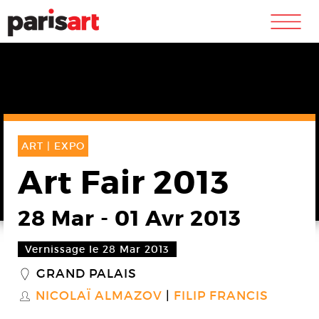
m
ART |
EXPO
Art Fair 2013
28 Mar
-
01 Avr 2013
Vernissage le 28 Mar 2013
GRAND PALAIS
_
NICOLAÏ ALMAZOV
FILIP FRANCIS
S