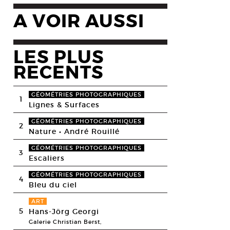
A VOIR AUSSI
LES PLUS
RECENTS
GÉOMÉTRIES PHOTOGRAPHIQUES
1
Lignes & Surfaces
GÉOMÉTRIES PHOTOGRAPHIQUES
2
Nature • André Rouillé
GÉOMÉTRIES PHOTOGRAPHIQUES
3
Escaliers
GÉOMÉTRIES PHOTOGRAPHIQUES
4
Bleu du ciel
ART
5
Hans-Jörg Georgi
Galerie Christian Berst,