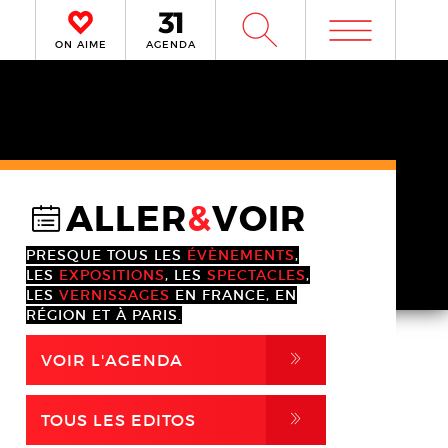
m
W
ON AIME
AGENDA
ALLER
&
VOIR
@
PRESQUE TOUS LES
ÉVÈNEMENTS
,
LES
EXPOSITIONS
, LES
SPECTACLES
,
LES
VERNISSAGES
EN FRANCE, EN
RÉGION ET À PARIS.
,
VOIR L'AGENDA
,
TOUS LES EDITOS