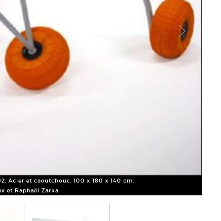
Jean 
Court
2. Acier et caoutchouc. 100 x 180 x 140 cm.
x et Raphaël Zarka