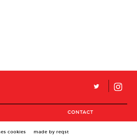
L
CONTACT
es cookies
made by reqst