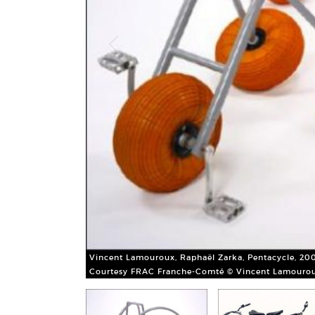
ayons de vélo,
Vincent Lamouroux, Raphaël Zarka, Pentacycle, 200
Courtesy FRAC Franche-Comté © Vincent Lamourou