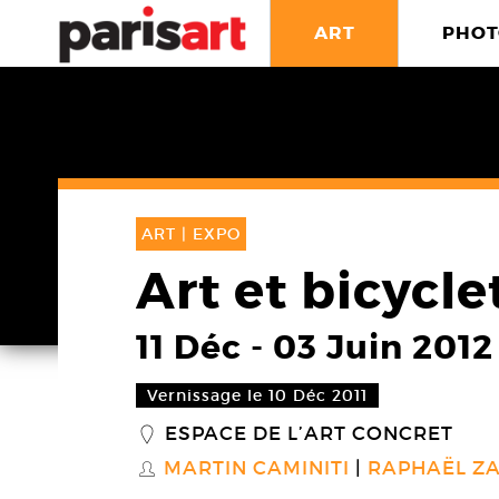
ART
PHOT
ART |
EXPO
Art et bicycle
11 Déc
-
03 Juin 2012
Vernissage le 10 Déc 2011
ESPACE DE L’ART CONCRET
_
MARTIN CAMINITI
RAPHAËL Z
S