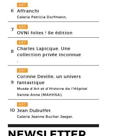
ART
6
Affranchi
Galerie Patricia Dorfmann,
ART
7
OVNi folies ! 8e édition
ART
Charles Lapicque. Une
8
collection privée inconnue
,
ART
Corinne Deville, un univers
9
fantastique
Musée d’Art et d’Histoire de l’Hôpital
Dupuy, L’anacycle, 2006. Techniques mixtes. 117 x 207 x 61 cm.
Sainte-Anne (MAHHSA),
esy galerie Loevenbruck (Paris) © Jean Dupuy
ART
10
Jean Dubuffet
Galerie Jeanne Bucher Jaeger,
NEWSLETTER