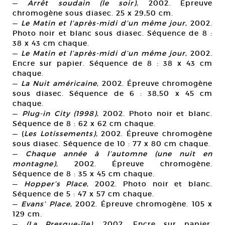
—
Arrêt soudain (le soir)
, 2002. Épreuve
chromogène sous diasec. 25 x 29,50 cm.
—
Le Matin et l’après-midi d’un même jour
, 2002.
Photo noir et blanc sous diasec. Séquence de 8 :
38 x 43 cm chaque.
—
Le Matin et l’après-midi d’un même jour
, 2002.
Encre sur papier. Séquence de 8 : 38 x 43 cm
chaque.
—
La Nuit américaine
, 2002. Épreuve chromogène
sous diasec. Séquence de 6 : 38,50 x 45 cm
chaque.
—
Plug-in City (1998)
, 2002. Photo noir et blanc.
Séquence de 8 : 62 x 62 cm chaque.
— (
Les Lotissements)
, 2002. Épreuve chromogène
sous diasec. Séquence de 10 : 77 x 80 cm chaque.
—
Chaque année à l’automne (une nuit en
montagne)
, 2002. Épreuve chromogène.
Séquence de 8 : 35 x 45 cm chaque.
—
Hopper’s Place
, 2002. Photo noir et blanc.
Séquence de 5 : 47 x 57 cm chaque.
—
Evans’ Place
, 2002. Épreuve chromogène. 105 x
129 cm.
—
(La Presque-île)
, 2002. Encre sur papier.