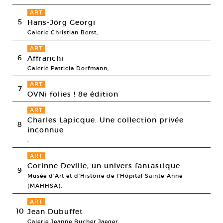
ART
5
Hans-Jörg Georgi
Galerie Christian Berst,
ART
6
Affranchi
Galerie Patricia Dorfmann,
ART
7
OVNi folies ! 8e édition
ART
Charles Lapicque. Une collection privée
8
inconnue
,
ART
Corinne Deville, un univers fantastique
9
Musée d’Art et d’Histoire de l’Hôpital Sainte-Anne
(MAHHSA),
ART
10
Jean Dubuffet
Galerie Jeanne Bucher Jaeger,