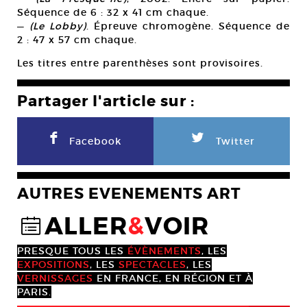
Séquence de 6 : 32 x 41 cm chaque.
—
(Le Lobby)
. Épreuve chromogène. Séquence de
2 : 47 x 57 cm chaque.
Les titres entre parenthèses sont provisoires.
Partager l'article sur :
F
L
Facebook
Twitter
AUTRES EVENEMENTS ART
ALLER
&
VOIR
@
PRESQUE TOUS LES
ÉVÈNEMENTS
, LES
EXPOSITIONS
, LES
SPECTACLES
, LES
VERNISSAGES
EN FRANCE, EN RÉGION ET À
PARIS.