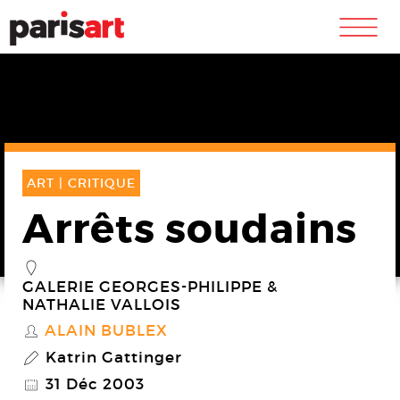
m
ART |
CRITIQUE
Arrêts soudains
_
GALERIE GEORGES-PHILIPPE &
NATHALIE VALLOIS
ALAIN BUBLEX
S
Katrin Gattinger
P
31 Déc 2003
@