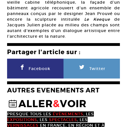
vieille cabine téléphonique, la façade d’un
bâtiment agricole recouvert d’un ensemble de
panneaux conçus par le designer Jean Prouvé ou
encore la sculpture intitulée
Le Keeque
de
Jacques Julien placée au milieu des champs sont
autant d’exemples d’un dialogue artistique entre
l’architecture et la nature.
Partager l'article sur :
F
L
Facebook
Twitter
AUTRES EVENEMENTS ART
ALLER
&
VOIR
@
PRESQUE TOUS LES
ÉVÈNEMENTS
, LES
EXPOSITIONS
, LES
SPECTACLES
, LES
VERNISSAGES
EN FRANCE, EN RÉGION ET À