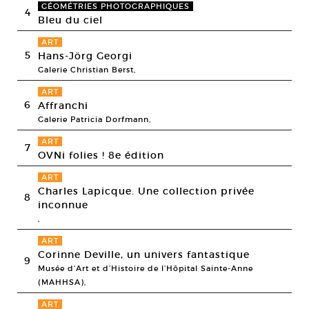
GÉOMÉTRIES PHOTOGRAPHIQUES
4
Bleu du ciel
ART
5
Hans-Jörg Georgi
Galerie Christian Berst,
ART
6
Affranchi
Galerie Patricia Dorfmann,
ART
7
OVNi folies ! 8e édition
ART
Charles Lapicque. Une collection privée
8
inconnue
,
ART
Corinne Deville, un univers fantastique
9
Musée d’Art et d’Histoire de l’Hôpital Sainte-Anne
(MAHHSA),
ART