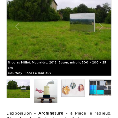
le,
Nicolas Milhé, Meurtière, 2012. Béton, miroir, 300 × 200 × 25
cm
Courtesy Piacé Le Radieux
Jac
mat
Cou
L’exposition «
Archinature
» à Piacé le radieux,