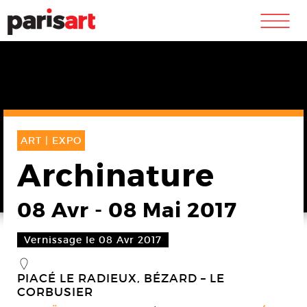
m
ART |
EXPO
Archinature
08 Avr
-
08 Mai 2017
Vernissage le 08 Avr 2017
_
PIACÉ LE RADIEUX, BÉZARD – LE
CORBUSIER