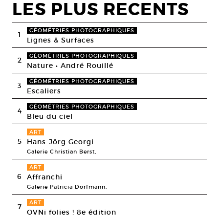
LES PLUS RECENTS
GÉOMÉTRIES PHOTOGRAPHIQUES
1
Lignes & Surfaces
GÉOMÉTRIES PHOTOGRAPHIQUES
2
Nature • André Rouillé
GÉOMÉTRIES PHOTOGRAPHIQUES
3
Escaliers
GÉOMÉTRIES PHOTOGRAPHIQUES
4
Bleu du ciel
ART
5
Hans-Jörg Georgi
Galerie Christian Berst,
ART
6
Affranchi
Galerie Patricia Dorfmann,
ART
7
OVNi folies ! 8e édition