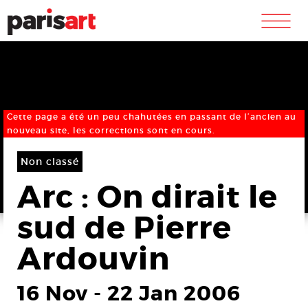
m
Cette page a été un peu chahutées en passant de l’ancien au
nouveau site, les corrections sont en cours.
Non classé
Arc : On dirait le
sud de Pierre
Ardouvin
16 Nov
-
22 Jan 2006