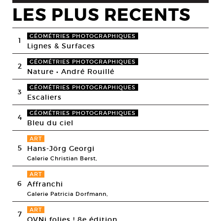
LES PLUS RECENTS
GÉOMÉTRIES PHOTOGRAPHIQUES
1
Lignes & Surfaces
GÉOMÉTRIES PHOTOGRAPHIQUES
2
Nature • André Rouillé
GÉOMÉTRIES PHOTOGRAPHIQUES
3
Escaliers
GÉOMÉTRIES PHOTOGRAPHIQUES
4
Bleu du ciel
ART
5
Hans-Jörg Georgi
Galerie Christian Berst,
ART
6
Affranchi
Galerie Patricia Dorfmann,
ART
7
OVNi folies ! 8e édition