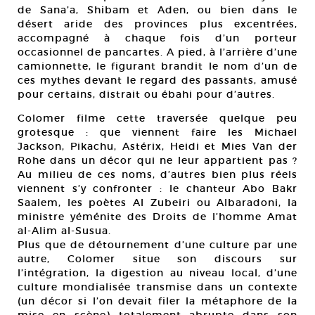
de Sana’a, Shibam et Aden, ou bien dans le
désert aride des provinces plus excentrées,
accompagné à chaque fois d’un porteur
occasionnel de pancartes. A pied, à l’arrière d’une
camionnette, le figurant brandit le nom d’un de
ces mythes devant le regard des passants, amusé
pour certains, distrait ou ébahi pour d’autres.
Colomer filme cette traversée quelque peu
grotesque : que viennent faire les Michael
Jackson, Pikachu, Astérix, Heidi et Mies Van der
Rohe dans un décor qui ne leur appartient pas ?
Au milieu de ces noms, d’autres bien plus réels
viennent s’y confronter : le chanteur Abo Bakr
Saalem, les poètes Al Zubeiri ou Albaradoni, la
ministre yéménite des Droits de l’homme Amat
al-Alim al-Susua.
Plus que de détournement d’une culture par une
autre, Colomer situe son discours sur
l’intégration, la digestion au niveau local, d’une
culture mondialisée transmise dans un contexte
(un décor si l’on devait filer la métaphore de la
mise en scène) totalement abrupte dans son