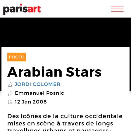
m
PHOTO
Arabian Stars
JORDI COLOMER
S
Emmanuel Posnic
P
12 Jan 2008
@
Des icônes de la culture occidentale
mises en scène à travers de longs
travellings urbains et paysagers ;