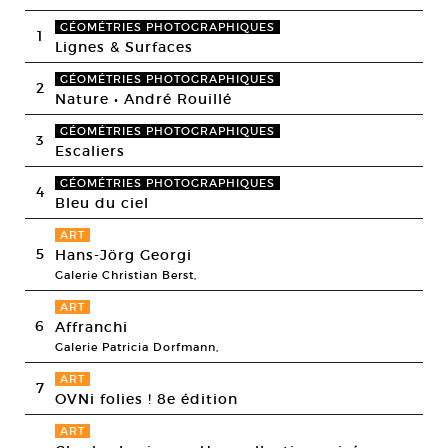
GÉOMÉTRIES PHOTOGRAPHIQUES
1
Lignes & Surfaces
GÉOMÉTRIES PHOTOGRAPHIQUES
2
Nature • André Rouillé
GÉOMÉTRIES PHOTOGRAPHIQUES
3
Escaliers
GÉOMÉTRIES PHOTOGRAPHIQUES
4
Bleu du ciel
ART
5
Hans-Jörg Georgi
Galerie Christian Berst,
ART
6
Affranchi
Galerie Patricia Dorfmann,
ART
7
OVNi folies ! 8e édition
ART