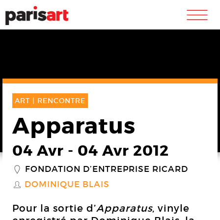
m
ART |
RENCONTRE
Apparatus
04 Avr
-
04 Avr 2012
FONDATION D’ENTREPRISE RICARD
_
DOMINIQUE BLAIS
S
Pour la sortie d’
Apparatus
, vinyle