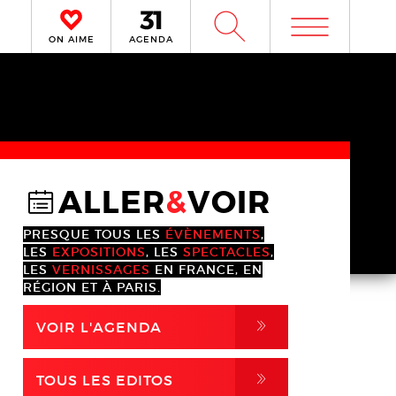
m
W
ON AIME
AGENDA
ALLER
&
VOIR
@
PRESQUE TOUS LES
ÉVÈNEMENTS
,
LES
EXPOSITIONS
, LES
SPECTACLES
,
LES
VERNISSAGES
EN FRANCE, EN
RÉGION ET À PARIS.
,
VOIR L'AGENDA
,
TOUS LES EDITOS