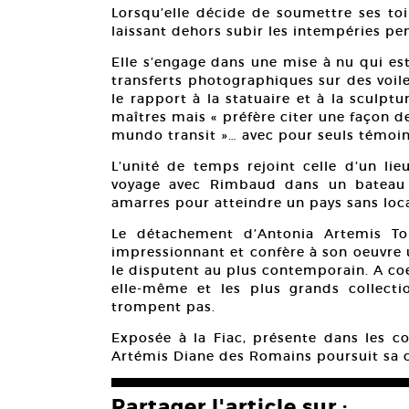
Lorsqu’elle décide de soumettre ses toi
laissant dehors subir les intempéries pen
Elle s’engage dans une mise à nu qui es
transferts photographiques sur des voil
le rapport à la statuaire et à la sculptur
maîtres mais « préfère citer une façon d
mundo transit »… avec pour seuls témoins 
L’unité de temps rejoint celle d’un lie
voyage avec Rimbaud dans un bateau iv
amarres pour atteindre un pays sans loca
Le détachement d’Antonia Artemis Tor
impressionnant et confère à son oeuvre 
le disputent au plus contemporain. A coe
elle-même et les plus grands collecti
trompent pas.
Exposée à la Fiac, présente dans les col
Artémis Diane des Romains poursuit sa ci
Partager l'article sur :