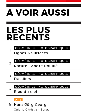
A VOIR AUSSI
LES PLUS
RECENTS
GÉOMÉTRIES PHOTOGRAPHIQUES
1
Lignes & Surfaces
GÉOMÉTRIES PHOTOGRAPHIQUES
2
Nature • André Rouillé
GÉOMÉTRIES PHOTOGRAPHIQUES
3
Escaliers
GÉOMÉTRIES PHOTOGRAPHIQUES
4
Bleu du ciel
ART
5
Hans-Jörg Georgi
Galerie Christian Berst,