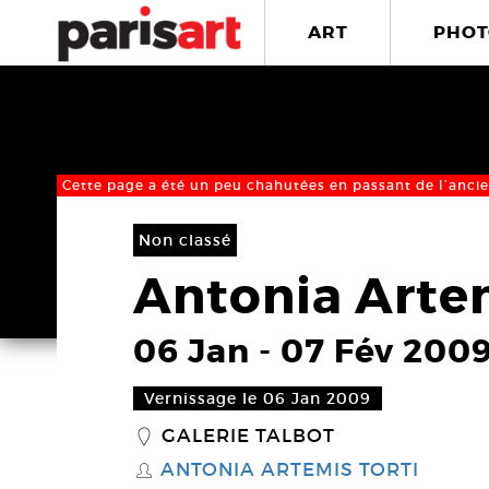
ART
PHOT
Cette page a été un peu chahutées en passant de l’ancie
Non classé
Antonia Artem
06 Jan
-
07 Fév 200
Vernissage le 06 Jan 2009
GALERIE TALBOT
_
ANTONIA ARTEMIS TORTI
S