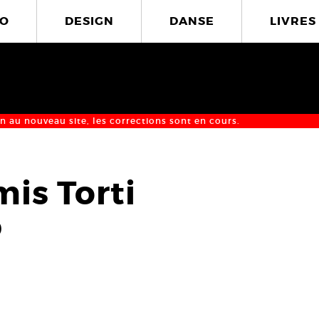
O
DESIGN
DANSE
LIVRES
n au nouveau site, les corrections sont en cours.
is Torti
9