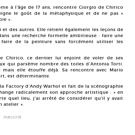
ome à l’âge de 17 ans, rencontre Giorgio de Chirico
nseigne le goût de la métaphysique et de ne pas «
ie ».
 et des autres. Elle retient également les leçons de
ns une recherche formelle ambitieuse : faire une
 faire de la peinture sans forcément utiliser les
e Chirico, ce dernier lui enjoint de voler de ses
ux qui parsème nombre des toiles d’Antonia Torti.
e mais elle étouffe déjà. Sa rencontre avec Mario
art, est déterminante.
s la Factory d’Andy Warhol et fait de la scénographie
change radicalement son approche artistique : « en
e quel lieu, j’ai arrêté de considérer qu’il y avait
 atelier ».
PUBLICITÉ