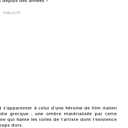
is depuis des années ?
PUBLICITÉ
 s’apparenter à celui d’une héroïne de film italien
édie grecque ; une ombre matérialisée par cette
e qui hante les toiles de l’artiste dont l’existence
oups durs.