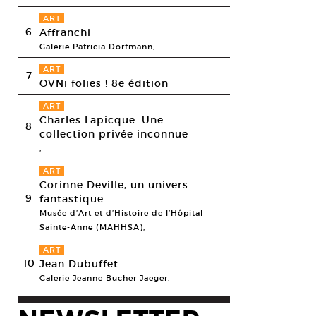
ART
6
Affranchi
Galerie Patricia Dorfmann,
ART
7
OVNi folies ! 8e édition
ART
Charles Lapicque. Une
8
collection privée inconnue
,
ART
Corinne Deville, un univers
9
fantastique
Musée d’Art et d’Histoire de l’Hôpital
Sainte-Anne (MAHHSA),
ART
10
Jean Dubuffet
Galerie Jeanne Bucher Jaeger,