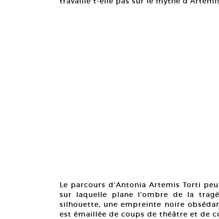
travaille t-elle pas sur le mythe d’Artém
Le parcours d’Antonia Artemis Torti peut
sur laquelle plane l’ombre de la trag
silhouette, une empreinte noire obsédant
est émaillée de coups de théâtre et de c