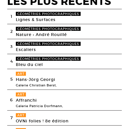
LES PLUS RECENTS
GÉOMÉTRIES PHOTOGRAPHIQUES
1
Lignes & Surfaces
GÉOMÉTRIES PHOTOGRAPHIQUES
2
Nature • André Rouillé
GÉOMÉTRIES PHOTOGRAPHIQUES
3
Escaliers
GÉOMÉTRIES PHOTOGRAPHIQUES
4
Bleu du ciel
ART
5
Hans-Jörg Georgi
Galerie Christian Berst,
ART
6
Affranchi
Galerie Patricia Dorfmann,
ART
7
OVNi folies ! 8e édition