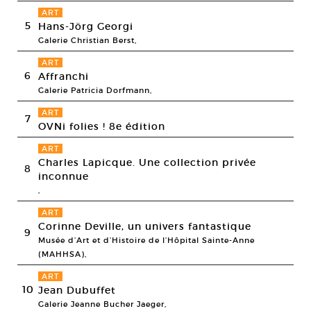
ART
5
Hans-Jörg Georgi
Galerie Christian Berst,
ART
6
Affranchi
Galerie Patricia Dorfmann,
ART
7
OVNi folies ! 8e édition
ART
Charles Lapicque. Une collection privée
8
inconnue
,
ART
Corinne Deville, un univers fantastique
9
Musée d’Art et d’Histoire de l’Hôpital Sainte-Anne
(MAHHSA),
ART
10
Jean Dubuffet
Galerie Jeanne Bucher Jaeger,