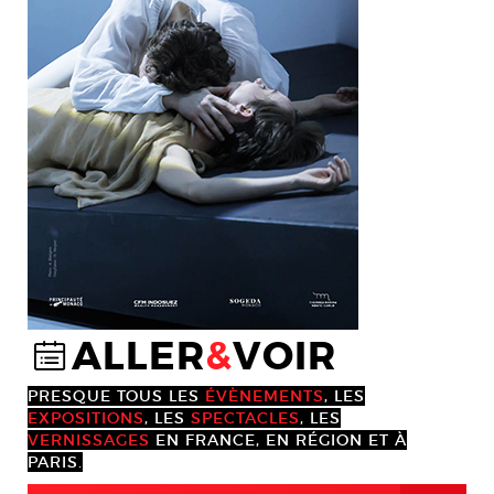
ALLER
&
VOIR
@
PRESQUE TOUS LES
ÉVÈNEMENTS
, LES
EXPOSITIONS
, LES
SPECTACLES
, LES
VERNISSAGES
EN FRANCE, EN RÉGION ET À
PARIS.