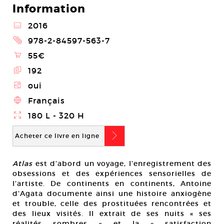
Information
@
2016
2
978-2-84597-563-7
\
55€
E
192
Z
oui
4
Français
}
180 L - 320 H
b
Acheter ce livre en ligne
Atlas
est d’abord un voyage, l’enregistrement des
obsessions et des expériences sensorielles de
l’artiste. De continents en continents, Antoine
d’Agata documente ainsi une histoire anxiogène
et trouble, celle des prostituées rencontrées et
des lieux visités. Il extrait de ses nuits « ses
réalités sombres » et la « satisfaction