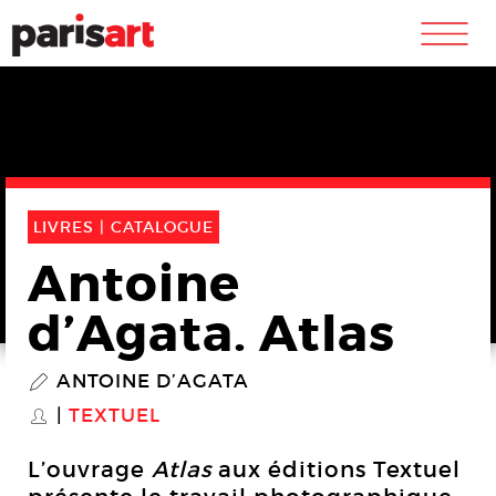
m
LIVRES |
CATALOGUE
Antoine
d’Agata. Atlas
ANTOINE D’AGATA
P
TEXTUEL
S
L’ouvrage
Atlas
aux éditions Textuel