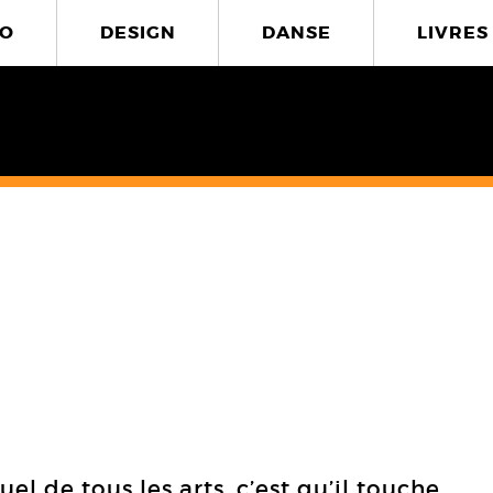
O
DESIGN
DANSE
LIVRES
uel de tous les arts, c’est qu’il touche