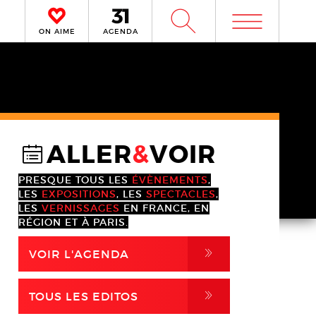
m
W
ON AIME
AGENDA
ALLER
&
VOIR
@
PRESQUE TOUS LES
ÉVÈNEMENTS
,
LES
EXPOSITIONS
, LES
SPECTACLES
,
LES
VERNISSAGES
EN FRANCE, EN
RÉGION ET À PARIS.
,
VOIR L'AGENDA
,
TOUS LES EDITOS