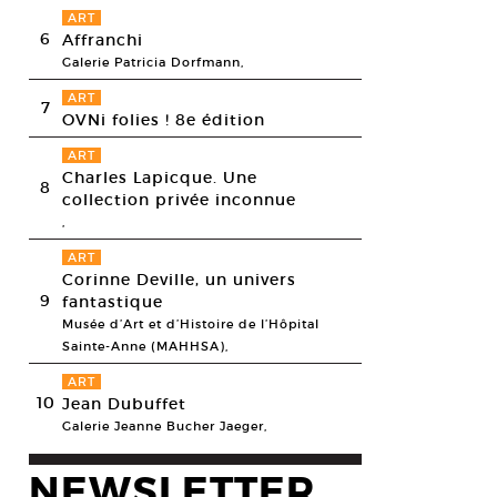
ART
6
Affranchi
Galerie Patricia Dorfmann,
ART
7
OVNi folies ! 8e édition
ART
Charles Lapicque. Une
8
collection privée inconnue
,
ART
Corinne Deville, un univers
9
fantastique
Musée d’Art et d’Histoire de l’Hôpital
Sainte-Anne (MAHHSA),
ART
10
Jean Dubuffet
Galerie Jeanne Bucher Jaeger,
NEWSLETTER