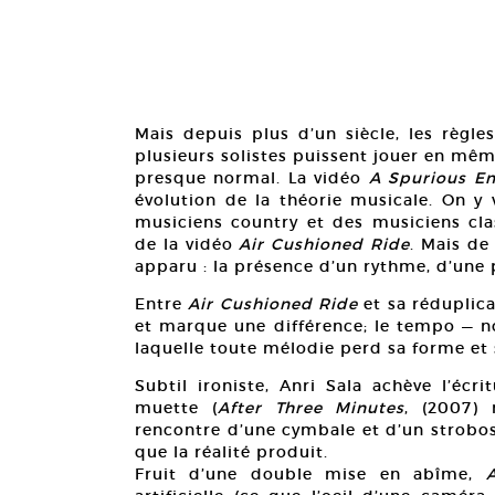
Mais depuis plus d’un siècle, les règle
plusieurs solistes puissent jouer en mê
presque normal. La vidéo
A Spurious E
évolution de la théorie musicale. On y 
musiciens country et des musiciens clas
de la vidéo
Air Cushioned Ride
. Mais de
apparu : la présence d’un rythme, d’une p
Entre
Air Cushioned Ride
et sa réduplic
et marque une différence; le tempo — n
laquelle toute mélodie perd sa forme et 
Subtil ironiste, Anri Sala achève l’écr
muette (
After Three Minutes
, (2007)
rencontre d’une cymbale et d’un strobosc
que la réalité produit.
Fruit d’une double mise en abîme,