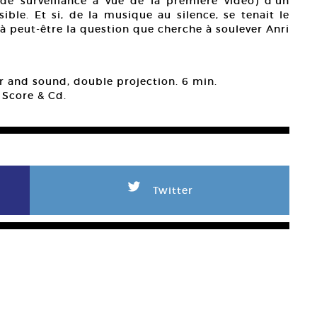
a de surveillance a vue de la première vidéo) d’un
ible. Et si, de la musique au silence, se tenait le
ilà peut-être la question que cherche à soulever Anri
r and sound, double projection. 6 min.
 Score & Cd.
L
Twitter