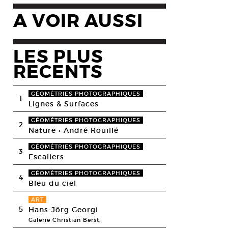
A VOIR AUSSI
LES PLUS
RECENTS
GÉOMÉTRIES PHOTOGRAPHIQUES
1
Lignes & Surfaces
GÉOMÉTRIES PHOTOGRAPHIQUES
2
Nature • André Rouillé
GÉOMÉTRIES PHOTOGRAPHIQUES
3
Escaliers
GÉOMÉTRIES PHOTOGRAPHIQUES
4
Bleu du ciel
ART
5
Hans-Jörg Georgi
Galerie Christian Berst,