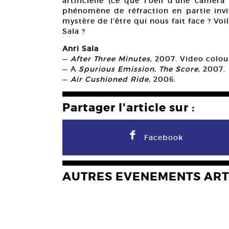
artificielle (ce que l’oeil d’une camér
phénomène de réfraction en partie invis
mystère de l’être qui nous fait face ? Vo
Sala ?
Anri Sala
—
After Three Minutes
, 2007. Video colou
— A
Spurious Emission
,
The Score
, 2007.
—
Air Cushioned Ride
, 2006.
Partager l'article sur :
F
Facebook
AUTRES EVENEMENTS ART