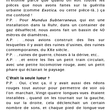
m’étonne parce que quand on voit toutes les
pièces que nous avons faites sur la guérilla
urbaine (comme
Exotica
, ou cette pièce-là…) ça
me confond !
P.P. : Pour
Mundus Subterraneus
, qui est une
installation dans la Ruhr, dans un container de
gaz désaffecté, nous avons fait un bassin de 40
mètres de diamètres…
A.P. : …nous avions construit des îles sur
lesquelles il y avait des ruines d’usines, des ruines
contemporaines, du XXe siècle…
P.P. : …ruines de guerre, choses à la dérive, etc…
A.P. : …et entre les îles un petit train circulait,
avec une petite locomotive rouge, avec un petit
phare qui éclairait le paysage.
C’était la seule lueur ?
P.P. : Oui, c’est ça, il y avait aussi des néons
rouges tout autour pour permettre de voir où
l’on marchait…Vingt-quatre longues-vues étaient
installées ; quand on les tournait sur la gauche,
ou sur la droite, cela déclenchait un certain
nombre de sons, et chaque pied de longue-vue