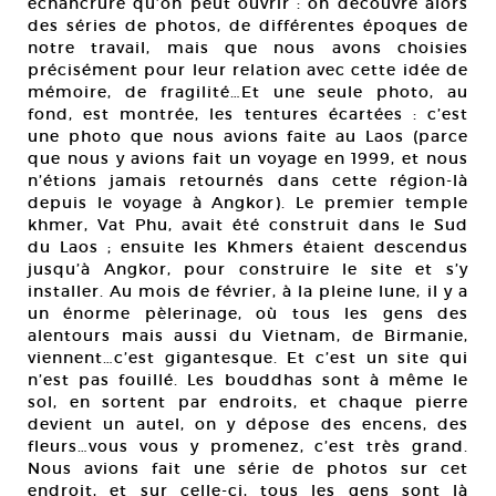
échancrure qu’on peut ouvrir : on découvre alors
des séries de photos, de différentes époques de
notre travail, mais que nous avons choisies
précisément pour leur relation avec cette idée de
mémoire, de fragilité…Et une seule photo, au
fond, est montrée, les tentures écartées : c’est
une photo que nous avions faite au Laos (parce
que nous y avions fait un voyage en 1999, et nous
n’étions jamais retournés dans cette région-là
depuis le voyage à Angkor). Le premier temple
khmer, Vat Phu, avait été construit dans le Sud
du Laos ; ensuite les Khmers étaient descendus
jusqu’à Angkor, pour construire le site et s’y
installer. Au mois de février, à la pleine lune, il y a
un énorme pèlerinage, où tous les gens des
alentours mais aussi du Vietnam, de Birmanie,
viennent…c’est gigantesque. Et c’est un site qui
n’est pas fouillé. Les bouddhas sont à même le
sol, en sortent par endroits, et chaque pierre
devient un autel, on y dépose des encens, des
fleurs…vous vous y promenez, c’est très grand.
Nous avions fait une série de photos sur cet
endroit, et sur celle-ci, tous les gens sont là