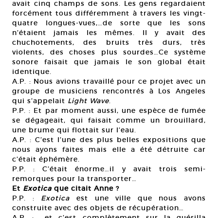
avait cinq champs de sons. Les gens regardaient
forcément tous différemment à travers les vingt-
quatre longues-vues,…de sorte que les sons
n’étaient jamais les mêmes. Il y avait des
chuchotements, des bruits très durs, très
violents, des choses plus sourdes…Ce système
sonore faisait que jamais le son global était
identique.
A.P. : Nous avions travaillé pour ce projet avec un
groupe de musiciens rencontrés à Los Angeles
qui s’appelait
Light Wave
.
P.P. : Et par moment aussi, une espèce de fumée
se dégageait, qui faisait comme un brouillard,
une brume qui flottait sur l’eau.
A.P. : C’est l’une des plus belles expositions que
nous ayons faites mais elle a été détruite car
c’était éphémère.
P.P. : C’était énorme…il y avait trois semi-
remorques pour la transporter…
Et
Exotica
que citait Anne ?
P.P. :
Exotica
est une ville que nous avons
construite avec des objets de récupération…
A.P. : …et c’est complètement sur la guérilla