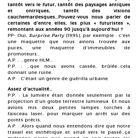
tantôt vers le futur, tantôt des paysages antiques
et oniriques, tantôt des visions
cauchemardesques…Pouvez-vous nous parler de
certaines d’entre elles, les plus « futuristes »,
remontant aux années 90 jusqu’à aujourd’hui ?
PP- Oui,
Surprise Party
(1995), par exemple : c’est
une maquette que nous avions trouvée aux
puces, une maquette d’immeubles de
promoteurs…
A.P. : …genre HLM…
P.P. : …que nous avons cassée, brûlée…cela
donnait une ruine.
A.P. : C’était un genre de guérilla urbaine.
Assez d’actualité…
P.P. : La lumière était donnée seulement par la
projection d’un globe terrestre lumineux. Et nous
avions mis deux petites lampes torches à
faisceau laser, pour marquer un arrêt sur des
points précis.
A.P. : Alors quand nous entendons dire que notre
travail est esthétique…et situé vers le passé…ça