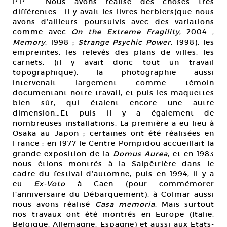
P.P. : Nous avons réalisé des choses très
différentes : il y avait les livres-herbiers(que nous
avons d’ailleurs poursuivis avec des variations
comme avec
On the Extreme Fragility
, 2004 ;
Memory
, 1998 ;
Strange Psychic Power
, 1998), les
empreintes, les relevés des plans de villes, les
carnets, (il y avait donc tout un travail
topographique), la photographie aussi
intervenait largement comme témoin
documentant notre travail, et puis les maquettes
bien sûr, qui étaient encore une autre
dimension…Et puis il y a également de
nombreuses installations. La première a eu lieu à
Osaka au Japon ; certaines ont été réalisées en
France : en 1977 le Centre Pompidou accueillait la
grande exposition de la
Domus Aurea
, et en 1983
nous étions montrés à la Salpêtrière dans le
cadre du festival d’automne, puis en 1994, il y a
eu
Ex-Voto
à Caen (pour commémorer
l’anniversaire du Débarquement), à Colmar aussi
nous avons réalisé
Casa memoria
. Mais surtout
nos travaux ont été montrés en Europe (Italie,
Belgique, Allemagne, Espagne) et aussi aux Etats-