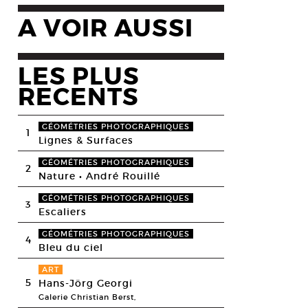
A VOIR AUSSI
LES PLUS
RECENTS
GÉOMÉTRIES PHOTOGRAPHIQUES
1
Lignes & Surfaces
GÉOMÉTRIES PHOTOGRAPHIQUES
2
Nature • André Rouillé
GÉOMÉTRIES PHOTOGRAPHIQUES
3
Escaliers
GÉOMÉTRIES PHOTOGRAPHIQUES
4
Bleu du ciel
ART
5
Hans-Jörg Georgi
Galerie Christian Berst,