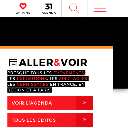
m
W
ON AIME
AGENDA
ALLER
&
VOIR
@
PRESQUE TOUS LES
ÉVÈNEMENTS
,
LES
EXPOSITIONS
, LES
SPECTACLES
,
LES
VERNISSAGES
EN FRANCE, EN
RÉGION ET À PARIS.
,
VOIR L'AGENDA
,
TOUS LES EDITOS