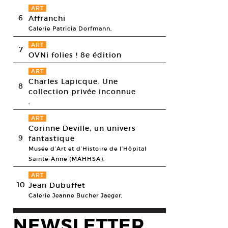
ART
6
Affranchi
Galerie Patricia Dorfmann,
ART
7
OVNi folies ! 8e édition
ART
Charles Lapicque. Une
8
collection privée inconnue
,
ART
Corinne Deville, un univers
9
fantastique
Musée d’Art et d’Histoire de l’Hôpital
Sainte-Anne (MAHHSA),
ART
10
Jean Dubuffet
Galerie Jeanne Bucher Jaeger,
NEWSLETTER