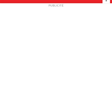
×
NEWSLETTER
PUBLICITÉ
L
A PROPOS
PLAN MEDIA
PARTENAIRES
CONTACT
© 2026 copyright
Mentions légales / CGV
Contact