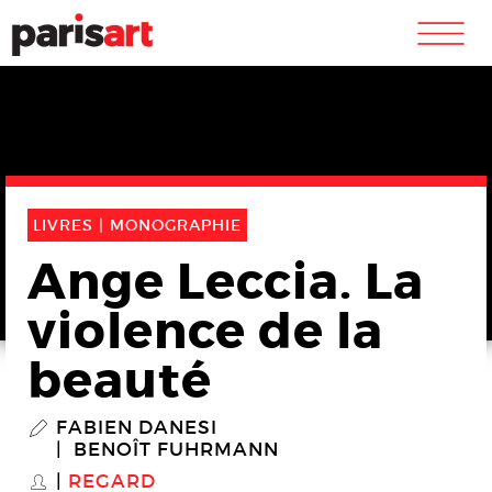
m
LIVRES |
MONOGRAPHIE
Ange Leccia. La
violence de la
beauté
FABIEN DANESI
P
BENOÎT FUHRMANN
REGARD
S