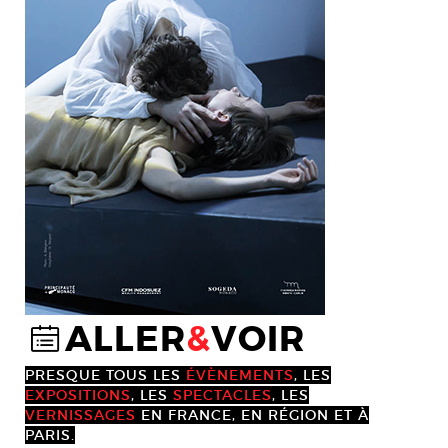
ALLER
&
VOIR
@
PRESQUE TOUS LES
ÉVÈNEMENTS
, LES
EXPOSITIONS
, LES
SPECTACLES
, LES
VERNISSAGES
EN FRANCE, EN RÉGION ET À
PARIS.