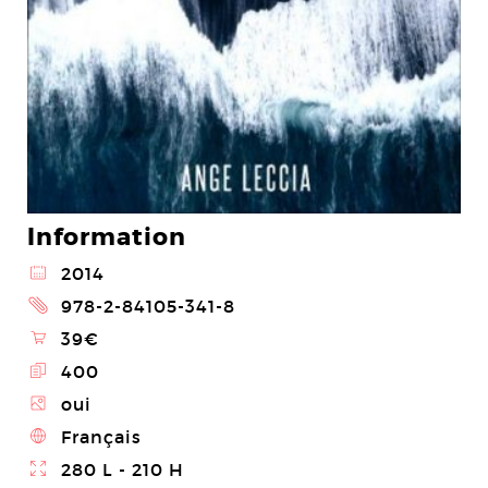
Information
@
2014
2
978-2-84105-341-8
\
39€
E
400
Z
oui
4
Français
}
280 L - 210 H