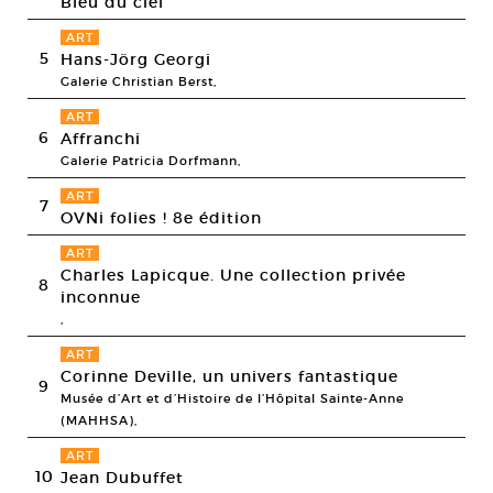
Bleu du ciel
ART
5
Hans-Jörg Georgi
Galerie Christian Berst,
ART
6
Affranchi
Galerie Patricia Dorfmann,
ART
7
OVNi folies ! 8e édition
ART
Charles Lapicque. Une collection privée
8
inconnue
,
ART
Corinne Deville, un univers fantastique
9
Musée d’Art et d’Histoire de l’Hôpital Sainte-Anne
(MAHHSA),
ART
10
Jean Dubuffet