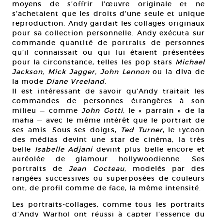
moyens de s’offrir l’œuvre originale et ne
s’achetaient que les droits d’une seule et unique
reproduction. Andy gardait les collages originaux
pour sa collection personnelle. Andy exécuta sur
commande quantité de portraits de personnes
qu’il connaissait ou qui lui étaient présentées
pour la circonstance, telles les pop stars
Michael
Jackson, Mick Jagger, John Lennon
ou la diva de
la mode
Diane Vreeland
.
Il est intéressant de savoir qu’Andy traitait les
commandes de personnes étrangères à son
milieu — comme
John Gotti
, le « parrain » de la
mafia — avec le même intérêt que le portrait de
ses amis. Sous ses doigts,
Ted Turner
, le tycoon
des médias devint une star de cinéma, la très
belle
Isabelle Adjani
devint plus belle encore et
auréolée de glamour hollywoodienne. Ses
portraits de
Jean Cocteau
, modelés par des
rangées successives ou superposées de couleurs
ont, de profil comme de face, la même intensité.
Les portraits-collages, comme tous les portraits
d’Andy Warhol ont réussi à capter l’essence du