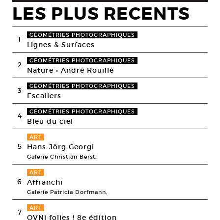
LES PLUS RECENTS
GÉOMÉTRIES PHOTOGRAPHIQUES
1
Lignes & Surfaces
GÉOMÉTRIES PHOTOGRAPHIQUES
2
Nature • André Rouillé
GÉOMÉTRIES PHOTOGRAPHIQUES
3
Escaliers
GÉOMÉTRIES PHOTOGRAPHIQUES
4
Bleu du ciel
ART
5
Hans-Jörg Georgi
Galerie Christian Berst,
ART
6
Affranchi
Galerie Patricia Dorfmann,
ART
7
OVNi folies ! 8e édition