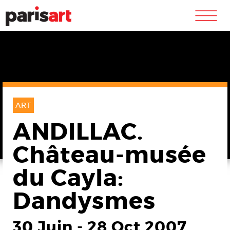
m
ART
ANDILLAC.
Château-musée
du Cayla:
Dandysmes
30 Juin
-
28 Oct 2007