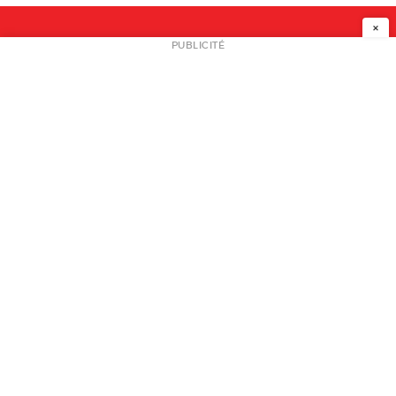
×
NEWSLETTER
PUBLICITÉ
L
A PROPOS
PLAN MEDIA
PARTENAIRES
CONTACT
© 2026 copyright