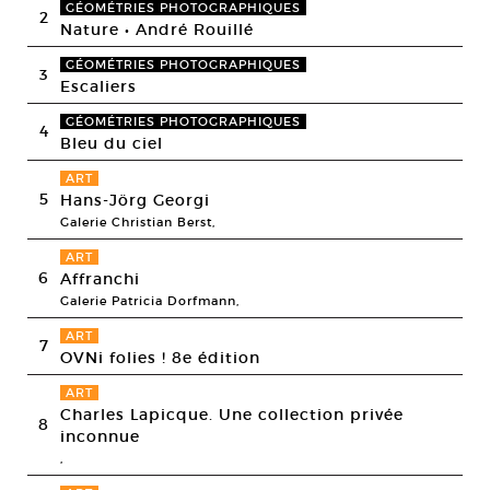
GÉOMÉTRIES PHOTOGRAPHIQUES
2
Nature • André Rouillé
GÉOMÉTRIES PHOTOGRAPHIQUES
3
Escaliers
GÉOMÉTRIES PHOTOGRAPHIQUES
4
Bleu du ciel
ART
5
Hans-Jörg Georgi
Galerie Christian Berst,
ART
6
Affranchi
Galerie Patricia Dorfmann,
ART
7
OVNi folies ! 8e édition
ART
Charles Lapicque. Une collection privée
8
inconnue
,