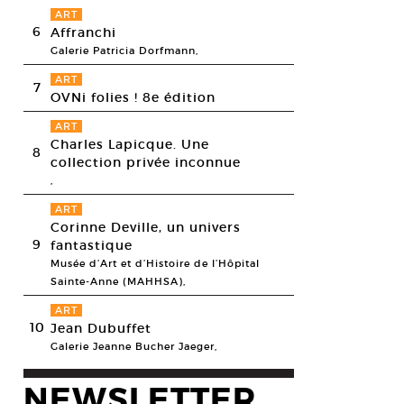
ART
6
Affranchi
Galerie Patricia Dorfmann,
ART
7
OVNi folies ! 8e édition
ART
Charles Lapicque. Une
8
collection privée inconnue
,
ART
Corinne Deville, un univers
 Murillo, Fry Up (Stack paintings), 2012. Oil, oil stick, graphite, spray p
9
fantastique
esy 40mcube Rennes. Photo: D.R.
Musée d’Art et d’Histoire de l’Hôpital
Sainte-Anne (MAHHSA),
ART
10
Jean Dubuffet
Galerie Jeanne Bucher Jaeger,
NEWSLETTER