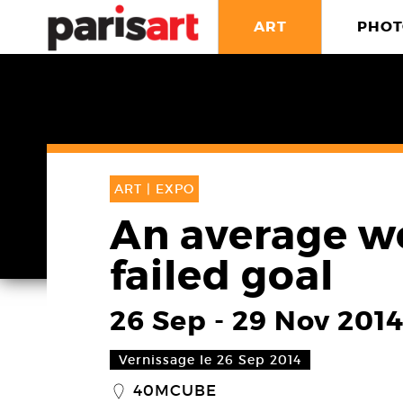
ART
PHOT
ART |
EXPO
An average wo
failed goal
26 Sep
-
29 Nov 201
Vernissage le 26 Sep 2014
40MCUBE
_