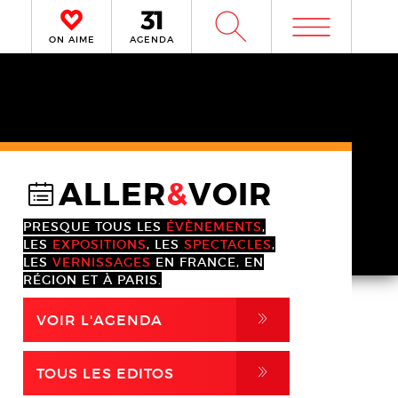
m
W
ON AIME
AGENDA
ALLER
&
VOIR
@
PRESQUE TOUS LES
ÉVÈNEMENTS
,
LES
EXPOSITIONS
, LES
SPECTACLES
,
LES
VERNISSAGES
EN FRANCE, EN
RÉGION ET À PARIS.
,
VOIR L'AGENDA
,
TOUS LES EDITOS