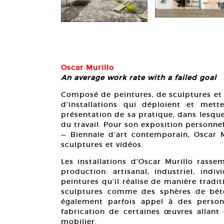
78 cm.
Oscar Murillo
A
n average work rate with a failed goal
Composé de peintures, de sculptures et d
d’installations qui déploient et mette
présentation de sa pratique, dans lesqu
du travail. Pour son exposition personn
— Biennale d’art contemporain, Oscar M
sculptures et vidéos.
Les installations d’Oscar Murillo rass
production: artisanal, industriel, indivi
peintures qu’il réalise de manière traditi
sculptures comme des sphères de béton
également parfois appel à des person
fabrication de certaines œuvres allan
mobilier.