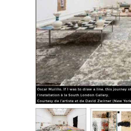
Oscar Murillo, If I was to draw a line, this journe
l’installation à la South London Gallery.
Courtesy de l’artiste et de David Zwirner (New Yor