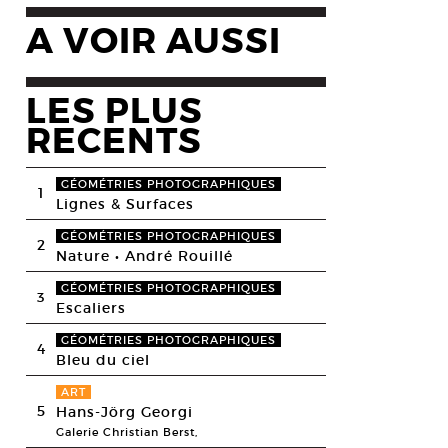
A VOIR AUSSI
LES PLUS
RECENTS
GÉOMÉTRIES PHOTOGRAPHIQUES
1
Lignes & Surfaces
GÉOMÉTRIES PHOTOGRAPHIQUES
2
Nature • André Rouillé
GÉOMÉTRIES PHOTOGRAPHIQUES
3
Escaliers
GÉOMÉTRIES PHOTOGRAPHIQUES
4
Bleu du ciel
ART
5
Hans-Jörg Georgi
Galerie Christian Berst,