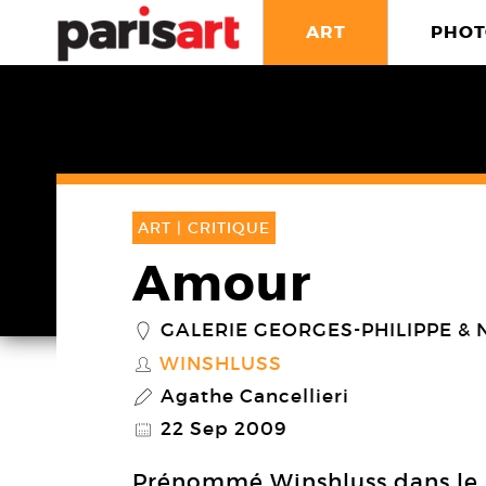
ART
PHOT
ART |
CRITIQUE
Amour
GALERIE GEORGES-PHILIPPE & 
_
WINSHLUSS
S
Agathe Cancellieri
P
22 Sep 2009
@
Prénommé Winshluss dans le 