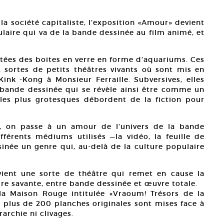
la société capitaliste, l’exposition «Amour» devient
laire qui va de la bande dessinée au film animé, et
ntées des boites en verre en forme d’aquariums. Ces
, sortes de petits théâtres vivants où sont mis en
nk -Kong à Monsieur Ferraille. Subversives, elles
 bande dessinée qui se révèle ainsi être comme un
es plus grotesques débordent de la fiction pour
, on passe à un amour de l’univers de la bande
férents médiums utilisés —la vidéo, la feuille de
sinée un genre qui, au-delà de la culture populaire
vient une sorte de théâtre qui remet en cause la
ure savante, entre bande dessinée et œuvre totale.
 la Maison Rouge intitulée «Vraoum! Trésors de la
plus de 200 planches originales sont mises face à
archie ni clivages.