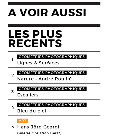
A VOIR AUSSI
LES PLUS
RECENTS
GÉOMÉTRIES PHOTOGRAPHIQUES
1
Lignes & Surfaces
GÉOMÉTRIES PHOTOGRAPHIQUES
2
Nature • André Rouillé
GÉOMÉTRIES PHOTOGRAPHIQUES
3
Escaliers
GÉOMÉTRIES PHOTOGRAPHIQUES
4
Bleu du ciel
ART
5
Hans-Jörg Georgi
Galerie Christian Berst,