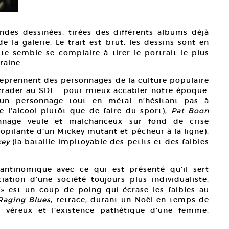
ndes dessinées, tirées des différents albums déjà
 la galerie. Le trait est brut, les dessins sont en
iste semble se complaire à tirer le portrait le plus
raine.
reprennent des personnages de la culture populaire
 trader au SDF— pour mieux accabler notre époque.
un personnage tout en métal n’hésitant pas à
e l’alcool plutôt que de faire du sport),
Pat Boon
nnage veule et malchanceux sur fond de crise
sopilante d’un Mickey mutant et pêcheur à la ligne),
ey
(la bataille impitoyable des petits et des faibles
antinomique avec ce qui est présenté qu’il sert
tion d’une société toujours plus individualiste.
 est un coup de poing qui écrase les faibles au
Raging Blues
, retrace, durant un Noël en temps de
r véreux et l’existence pathétique d’une femme,