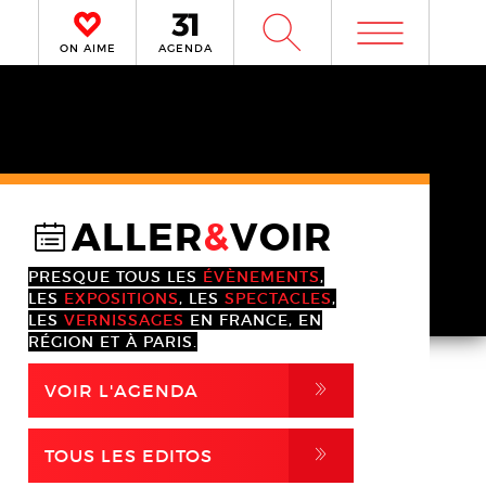
m
W
ON AIME
AGENDA
ALLER
&
VOIR
@
PRESQUE TOUS LES
ÉVÈNEMENTS
,
LES
EXPOSITIONS
, LES
SPECTACLES
,
LES
VERNISSAGES
EN FRANCE, EN
RÉGION ET À PARIS.
,
VOIR L'AGENDA
,
TOUS LES EDITOS