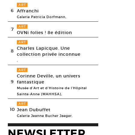
ART
6
Affranchi
Galerie Patricia Dorfmann,
ART
7
OVNi folies ! 8e édition
ART
Charles Lapicque. Une
8
collection privée inconnue
,
ART
Corinne Deville, un univers
9
fantastique
Musée d’Art et d’Histoire de l’Hôpital
Sainte-Anne (MAHHSA),
ART
10
Jean Dubuffet
Galerie Jeanne Bucher Jaeger,
NEWSLETTER