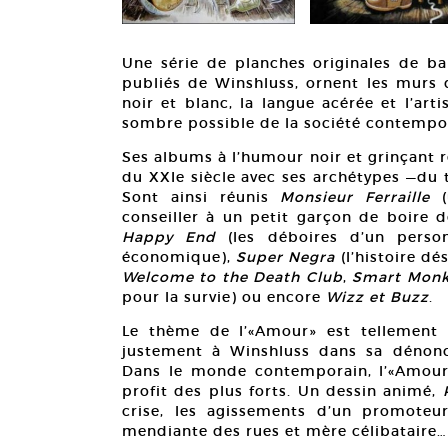
Une série de planches originales de ba
publiés de Winshluss, ornent les murs de
noir et blanc, la langue acérée et l’art
sombre possible de la société contempo
Ses albums à l’humour noir et grinçant 
du XXIe siècle avec ses archétypes —du
Sont ainsi réunis
Monsieur Ferraille
(
conseiller à un petit garçon de boire d
Happy End
(les déboires d’un perso
économique),
Super Negra
(l’histoire dé
Welcome to the Death Club
,
Smart Monk
pour la survie) ou encore
Wizz et Buzz
.
Le thème de l’«Amour» est tellement 
justement à Winshluss dans sa dénoncia
Dans le monde contemporain, l’«Amour»
profit des plus forts. Un dessin animé,
crise, les agissements d’un promoteu
mendiante des rues et mère célibataire…