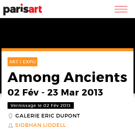
m
ART |
EXPO
Among Ancients
02 Fév
-
23 Mar 2013
Vernissage le 02 Fév 2013
GALERIE ERIC DUPONT
_
SIOBHAN LIDDELL
S